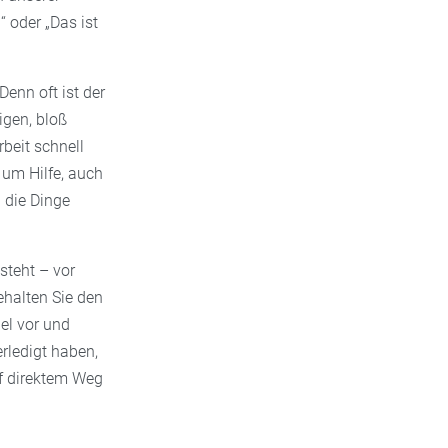
 oder „Das ist
Denn oft ist der
igen, bloß
beit schnell
 um Hilfe, auch
 die Dinge
tsteht – vor
ehalten Sie den
iel vor und
rledigt haben,
f direktem Weg