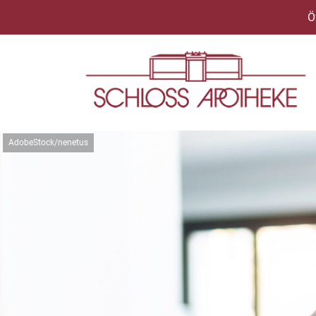
Ö
AdobeStock/nenetus