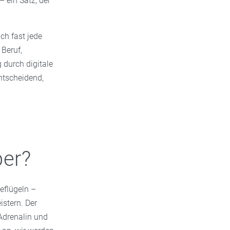
– ein Satz, der
ich fast jede
 Beruf,
 durch digitale
ntscheidend,
per?
eflügeln –
istern. Der
Adrenalin und