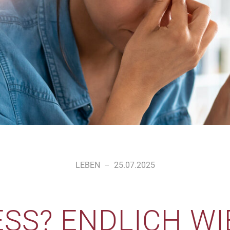
LEBEN
–
25.07.2025
SS? ENDLICH W