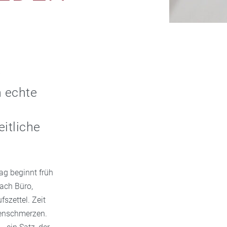
r
h echte
itliche
Tag beginnt früh
ach Büro,
szettel. Zeit
agenschmerzen.