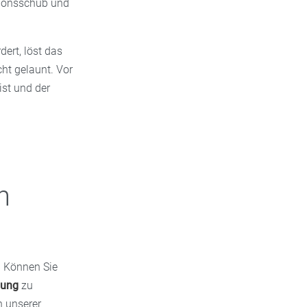
tionsschub und
ert, löst das
cht gelaunt. Vor
ist und der
n
. Können Sie
lung
zu
n unserer