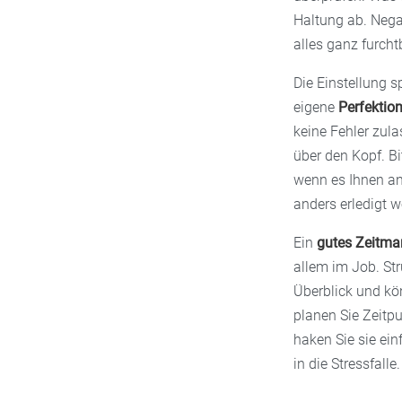
Haltung ab. Nega
alles ganz furcht
Die Einstellung s
eigene
Perfektio
keine Fehler zul
über den Kopf. Bi
wenn es Ihnen an
anders erledigt we
Ein
gutes Zeitm
allem im Job. Str
Überblick und kön
planen Sie Zeitp
haken Sie sie ein
in die Stressfalle.