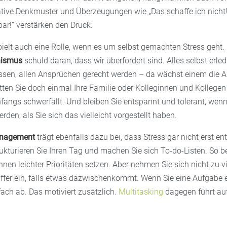
tive Denkmuster und Überzeugungen wie „Das schaffe ich nicht!“
bar!“ verstärken den Druck.
pielt auch eine Rolle, wenn es um selbst gemachten Stress geht. 
nismus
schuld daran, dass wir überfordert sind. Alles selbst erled
assen, allen Ansprüchen gerecht werden – da wächst einem die Ar
tten Sie doch einmal Ihre Familie oder Kolleginnen und Kollegen
fangs schwerfällt. Und bleiben Sie entspannt und tolerant, wenn
rden, als Sie sich das vielleicht vorgestellt haben.
anagement
trägt ebenfalls dazu bei, dass Stress gar nicht erst en
ukturieren Sie Ihren Tag und machen Sie sich To-do-Listen. So b
nen leichter Prioritäten setzen. Aber nehmen Sie sich nicht zu v
uffer ein, falls etwas dazwischenkommt. Wenn Sie eine Aufgabe e
fach ab. Das motiviert zusätzlich.
Multitasking
dagegen führt au