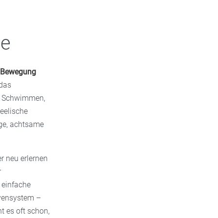
le
Bewegung
 das
ie Schwimmen,
seelische
ige, achtsame
er neu erlernen
r
 einfache
rvensystem –
t es oft schon,