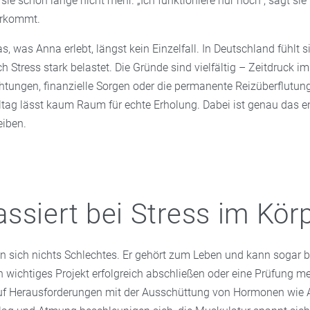
ie schon lange nicht mehr. „Ich funktioniere nur noch“, sagt sie 
vorkommt.
s, was Anna erlebt, längst kein Einzelfall. In Deutschland fühlt s
h Stress stark belastet. Die Gründe sind vielfältig – Zeitdruck im
chtungen, finanzielle Sorgen oder die permanente Reizüberflutung
ltag lässt kaum Raum für echte Erholung. Dabei ist genau das e
iben.
ssiert bei Stress im Kör
an sich nichts Schlechtes. Er gehört zum Leben und kann sogar b
 wichtiges Projekt erfolgreich abschließen oder eine Prüfung me
auf Herausforderungen mit der Ausschüttung von Hormonen wie 