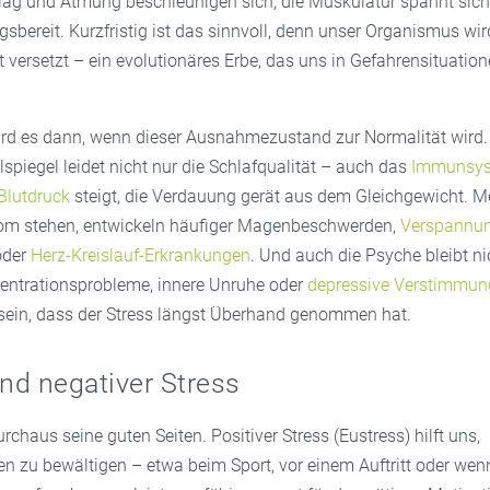
hlag und Atmung beschleunigen sich, die Muskulatur spannt sich
sbereit. Kurzfristig ist das sinnvoll, denn unser Organismus wir
 versetzt – ein evolutionäres Erbe, das uns in Gefahrensituatio
rd es dann, wenn dieser Ausnahmezustand zur Normalität wird. 
spiegel leidet nicht nur die Schlafqualität – auch das
Immunsy
Blutdruck
steigt, die Verdauung gerät aus dem Gleichgewicht. M
rom stehen, entwickeln häufiger Magenbeschwerden,
Verspannu
der
Herz-Kreislauf-Erkrankungen
. Und auch die Psyche bleibt ni
zentrationsprobleme, innere Unruhe oder
depressive Verstimmun
sein, dass der Stress längst Überhand genommen hat.
und negativer Stress
urchaus seine guten Seiten. Positiver Stress (Eustress) hilft uns,
 zu bewältigen – etwa beim Sport, vor einem Auftritt oder wenn 