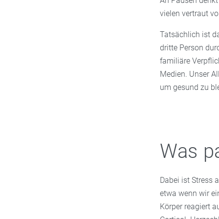
An Pausen denkt s
vielen vertraut 
Tatsächlich ist da
dritte Person durc
familiäre Verpfli
Medien. Unser Al
um gesund zu ble
Was pa
Dabei ist Stress 
etwa wenn wir ein
Körper reagiert 