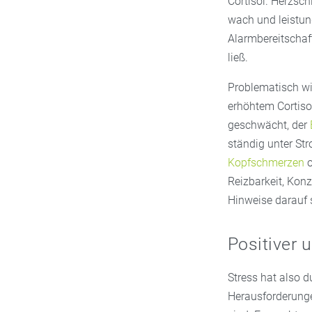
Cortisol. Herzsc
wach und leistung
Alarmbereitschaft
ließ.
Problematisch wi
erhöhtem Cortisol
geschwächt, der
ständig unter St
Kopfschmerzen
o
Reizbarkeit, Kon
Hinweise darauf 
Positiver 
Stress hat also d
Herausforderungen