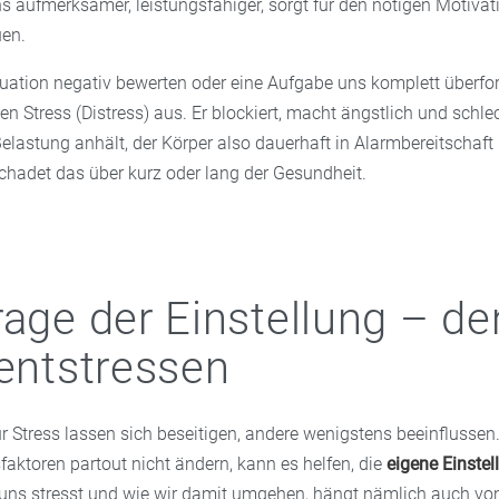
ns aufmerksamer, leistungsfähiger, sorgt für den nötigen Motiva
uen.
uation negativ bewerten oder eine Aufgabe uns komplett überford
n Stress (Distress) aus. Er blockiert, macht ängstlich und schle
elastung anhält, der Körper also dauerhaft in Alarmbereitschaft 
schadet das über kurz oder lang der Gesundheit.
rage der Einstellung – de
 entstressen
r Stress lassen sich beseitigen, andere wenigstens beeinflussen
aktoren partout nicht ändern, kann es helfen, die
eigene Einstel
uns stresst und wie wir damit umgehen, hängt nämlich auch vo