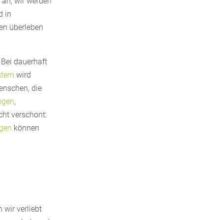
 an, wir werden
d in
nen überleben
Bei dauerhaft
stem
wird
enschen, die
ngen
,
cht verschont:
gen
können
wir verliebt