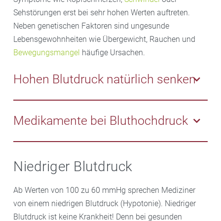
Sehstörungen erst bei sehr hohen Werten auftreten.
Neben genetischen Faktoren sind ungesunde
Lebensgewohnheiten wie Übergewicht, Rauchen und
Bewegungsmangel
häufige Ursachen.
Hohen Blutdruck natürlich senken
Die gute Nachricht ist: Primärer Bluthochdruck lässt
sich gut in den Griff bekommen. Wie die Therapie
Medikamente bei Bluthochdruck
konkret aussieht, hängt von verschiedenen Faktoren
ab. Die Behandlung beginnt in der Regel mit einer
Es gibt sechs Hauptgruppen von Blutdrucksenkern,
Umstellung des Lebensstils: ausgewogene Ernährung,
die oft kombiniert werden, um Nebenwirkungen zu
Niedriger Blutdruck
regelmäßige Bewegung und Stressabbau. Ab Werten
minimieren:
über 160/100 mmHg sind Medikamente erforderlich.
Ab Werten von 100 zu 60 mmHg sprechen Mediziner
Die Auswahl der Medikamente richtet sich nach dem
Diuretika
von einem niedrigen Blutdruck (Hypotonie). Niedriger
individuellen Gesundheitszustand.
Betablocker
Blutdruck ist keine Krankheit! Denn bei gesunden