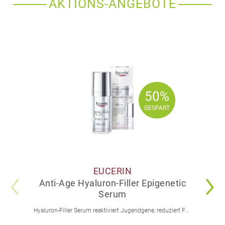
AKTIONS-ANGEBOTE
50%
50%
GESPART
GESPART
EUCERIN
Anti-Age Hyaluron-Filler Epigenetic
Serum
Hyaluron-Filler Serum reaktiviert Jugendgene, reduziert Falten und feine Linien, spendet intensive Feuchtigkeit und strafft die Gesichtskonturen.