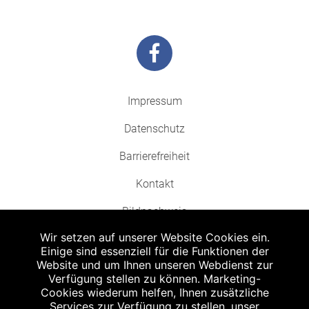
Impressum
Datenschutz
Barrierefreiheit
Kontakt
Bildnachweis
Wir setzen auf unserer Website Cookies ein.
Einige sind essenziell für die Funktionen der
Website und um Ihnen unseren Webdienst zur
Verfügung stellen zu können. Marketing-
Cookies wiederum helfen, Ihnen zusätzliche
Abgabe in haushaltsüblichen Mengen, solange der Vorrat reicht. Für Druck-
und Satzfehler keine Haftung.
Services zur Verfügung zu stellen, unser