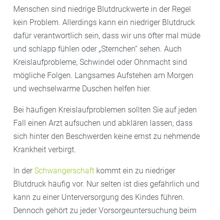
Calciumantagonisten
Menschen sind niedrige Blutdruckwerte in der Regel
ACE-Hemmer
kein Problem. Allerdings kann ein niedriger Blutdruck
AT1-Rezeptorantagonisten (Sartane)
dafür verantwortlich sein, dass wir uns öfter mal müde
Reninhemmer
und schlapp fühlen oder „Sternchen“ sehen. Auch
Kreislaufprobleme, Schwindel oder Ohnmacht sind
Die Wahl des Medikaments hängt vom Einzelfall ab.
mögliche Folgen. Langsames Aufstehen am Morgen
Wichtig ist, dass die Einnahme regelmäßig erfolgt, um
und wechselwarme Duschen helfen hier.
den Blutdruck dauerhaft zu senken.
Bei häufigen Kreislaufproblemen sollten Sie auf jeden
Fall einen Arzt aufsuchen und abklären lassen, dass
sich hinter den Beschwerden keine ernst zu nehmende
Krankheit verbirgt.
In der
Schwangerschaft
kommt ein zu niedriger
Blutdruck häufig vor. Nur selten ist dies gefährlich und
kann zu einer Unterversorgung des Kindes führen.
Dennoch gehört zu jeder Vorsorgeuntersuchung beim