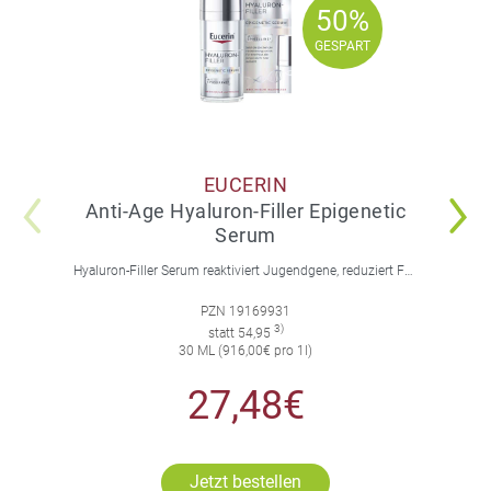
50%
50%
GESPART
GESPART
EUCERIN
Anti-Age Hyaluron-Filler Epigenetic
Serum
Hyaluron-Filler Serum reaktiviert Jugendgene, reduziert Falten und feine Linien, spendet intensive Feuchtigkeit und strafft die Gesichtskonturen.
PZN 19169931
3)
statt 54,95
30 ML (916,00€ pro 1l)
27,48€
Jetzt bestellen