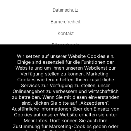
Datenschutz
Barrierefreiheit
Kontakt
Bildnachweis
Wir setzen auf unserer Website Cookies ein.
Einige sind essenziell für die Funktionen der
Website und um Ihnen unseren Webdienst zur
Verfügung stellen zu können. Marketing-
Cookies wiederum helfen, Ihnen zusätzliche
Abgabe in haushaltsüblichen Mengen, solange der Vorrat reicht. Für Druck-
und Satzfehler keine Haftung.
Services zur Verfügung zu stellen, unser
1
Onlineangebot zu verbessern und wirtschaftlich
Zu Risiken und Nebenwirkungen lesen Sie die Packungsbeilage und fragen
Sie Ihren Arzt oder Apotheker.
zu betreiben. Wenn Sie mit diesen einverstanden
2
sind, klicken Sie bitte auf „Akzeptieren“.
Angabe nach der deutschen Arzneimitteltaxe Apothekenerstattungspreis
(AEP). Der AEP ist keine unverbindliche Preisempfehlung der Hersteller. Der
Ausführliche Informationen über den Einsatz von
AEP ist ein von den Apotheken in Ansatz gebrachter Preis für rezeptfreie
Cookies auf unserer Website erhalten sie unter
Arzneimittel. Er entspricht in der Höhe dem für Apotheken verbindlichen
Mehr Infos. Dort können Sie auch Ihre
Abgabepreis, zu dem eine Apotheke in bestimmten Fällen (z.B. bei Kindern
Zustimmung für Marketing-Cookies geben oder
unter 12 Jahren) das Produkt mit der gesetzlichen Krankenversicherung
abrechnet. Der AEP ist der allgemeine Erstattungspreis im Falle einer