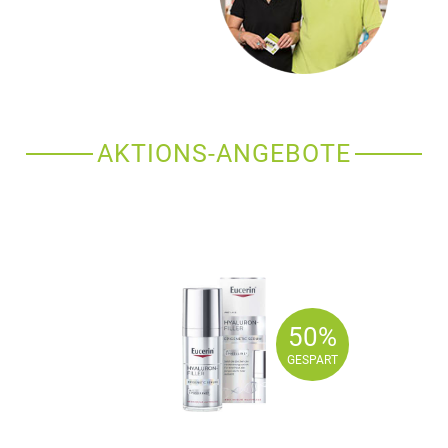
AKTIONS-ANGEBOTE
50%
50%
GESPART
GESPART