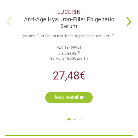
EUCERIN
Anti-Age Hyaluron-Filler Epigenetic
Serum
Hyaluron-Filler Serum reaktiviert Jugendgene, reduziert Falten und feine Linien, spendet intensive Feuchtigkeit und strafft die Gesichtskonturen.
PZN 19169931
3)
statt 54,95
30 ML (916,00€ pro 1l)
27,48€
Jetzt bestellen