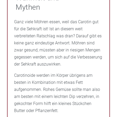
verschiedenen Substanzen. In der Regel sind
Lebensmittel enthalten besonders viel Lutein: Paprika,
Mythen
besteht
Carotinoide enthalten wie Lutein und Zeaxanthin, aber
Rote und gelbe Rüben, Brokkoli, Feldsalat, Spinat,
– man andere Beschwerden am Auge wahrnimmt
auch Beta-Carotin und Lycopin. Radikalfänger und
Erbsen, Grünkohl, Johannisbeeren, Zitronen und
Antioxidantien wie
Ganz viele Möhren essen, weil das Carotin gut
Vitamin C und Vitamin E
,
Zi
n
k
und
Orangen.
Selen helfen dem Auge, die durch das einfallende
für die Sehkraft ist! Ist an diesem weit
Licht entstehenden Radikale abzufangen. Zusätzlich
verbreiteten Ratschlag was dran? Darauf gibt es
sind noch B-Vitamine und pflanzliche Extrakte aus z.
keine ganz eindeutige Antwort. Möhren sind
B. Heidelbeeren, Traubenkerne, Algen, Aronia
zwar gesund, müssten aber in riesigen Mengen
und/oder Granatapfel enthalten. Ziel ist es, die
gegessen werden, um sich auf die Verbesserung
winzigen Blutgefäße im Sehnerv und die
der Sehkraft auszuwirken.
Augenmuskeln optimal zu versorgen und die Augen
Carotinoide werden im Körper übrigens am
langfristig zu schützen. Eingenommen werden die
besten in Kombination mit etwas Fett
Kapseln über einen längeren Zeitraum. Fragen Sie uns
aufgenommen. Rohes Gemüse sollte man also
in der Apotheke nach einer geeigneten Kombination
am besten mit einem leichten Dip verzehren, in
gekochter Form hilft ein kleines Stückchen
Butter oder Pflanzenfett.