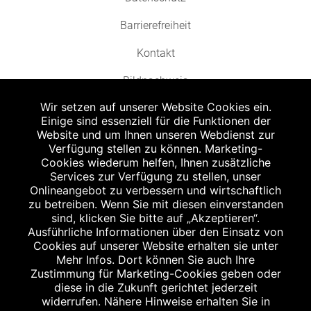
Barrierefreiheit
Kontakt
Bildnachweis
Wir setzen auf unserer Website Cookies ein.
Einige sind essenziell für die Funktionen der
Website und um Ihnen unseren Webdienst zur
Verfügung stellen zu können. Marketing-
Cookies wiederum helfen, Ihnen zusätzliche
Abgabe in haushaltsüblichen Mengen, solange der Vorrat reicht. Für Druck-
und Satzfehler keine Haftung.
Services zur Verfügung zu stellen, unser
1
Onlineangebot zu verbessern und wirtschaftlich
Zu Risiken und Nebenwirkungen lesen Sie die Packungsbeilage und fragen
Sie Ihren Arzt oder Apotheker.
zu betreiben. Wenn Sie mit diesen einverstanden
2
sind, klicken Sie bitte auf „Akzeptieren“.
Angabe nach der deutschen Arzneimitteltaxe Apothekenerstattungspreis
(AEP). Der AEP ist keine unverbindliche Preisempfehlung der Hersteller. Der
Ausführliche Informationen über den Einsatz von
AEP ist ein von den Apotheken in Ansatz gebrachter Preis für rezeptfreie
Cookies auf unserer Website erhalten sie unter
Arzneimittel. Er entspricht in der Höhe dem für Apotheken verbindlichen
Mehr Infos. Dort können Sie auch Ihre
Abgabepreis, zu dem eine Apotheke in bestimmten Fällen (z.B. bei Kindern
Zustimmung für Marketing-Cookies geben oder
unter 12 Jahren) das Produkt mit der gesetzlichen Krankenversicherung
abrechnet. Der AEP ist der allgemeine Erstattungspreis im Falle einer
diese in die Zukunft gerichtet jederzeit
Kostenübernahme durch die gesetzlichen Krankenkassen, vor Abzug eines
widerrufen. Nähere Hinweise erhalten Sie in
Zwangsrabattes (zur Zeit 5%) nach §130 Abs. 1 SGB V.