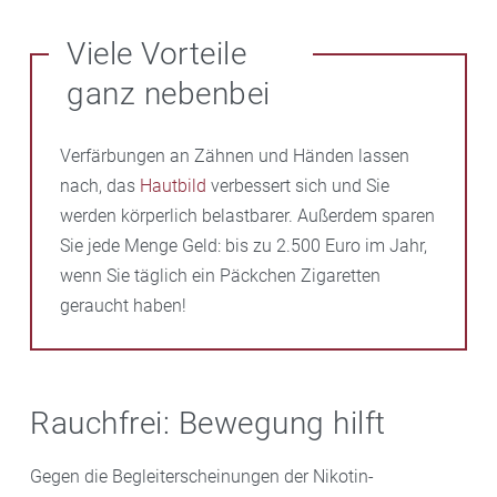
zügig um den Block, trinken Sie ein Glas Wasser,
Suchen Sie sich bewusst eine schöne Beschäftigung,
putzen Sie sich die Zähne, springen Sie kurz unter die
insbesondere wenn Sie aus Langeweile rauchen
Viele Vorteile
Dusche …
möchten. Wie wäre es mit einem guten Buch, einer
ganz nebenbei
guten Tasse Tee oder einem entspannenden
Aromabad aus Ihrer Apotheke?
Verfärbungen an Zähnen und Händen lassen
nach, das
Hautbild
verbessert sich und Sie
werden körperlich belastbarer. Außerdem sparen
Sie jede Menge Geld: bis zu 2.500 Euro im Jahr,
wenn Sie täglich ein Päckchen Zigaretten
geraucht haben!
Rauchfrei: Bewegung hilft
Gegen die Begleiterscheinungen der Nikotin-