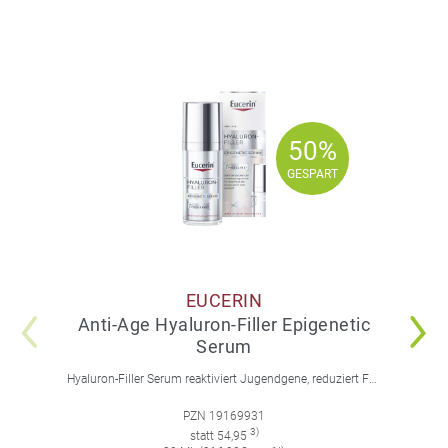
50%
50%
GESPART
GESPART
EUCERIN
Anti-Age Hyaluron-Filler Epigenetic
Serum
Hyaluron-Filler Serum reaktiviert Jugendgene, reduziert Falten und feine Linien, spendet intensive Feuchtigkeit und strafft die Gesichtskonturen.
PZN 19169931
3)
statt 54,95