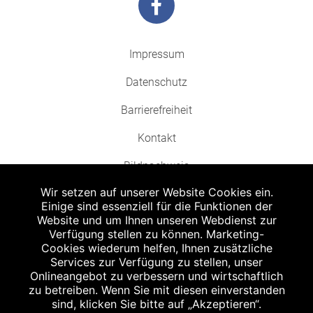
Impressum
Datenschutz
Barrierefreiheit
Kontakt
Bildnachweis
Wir setzen auf unserer Website Cookies ein.
Einige sind essenziell für die Funktionen der
Website und um Ihnen unseren Webdienst zur
Verfügung stellen zu können. Marketing-
Cookies wiederum helfen, Ihnen zusätzliche
Abgabe in haushaltsüblichen Mengen, solange der Vorrat reicht. Für Druck-
und Satzfehler keine Haftung.
Services zur Verfügung zu stellen, unser
1
Onlineangebot zu verbessern und wirtschaftlich
Zu Risiken und Nebenwirkungen lesen Sie die Packungsbeilage und fragen
Sie Ihren Arzt oder Apotheker.
zu betreiben. Wenn Sie mit diesen einverstanden
2
sind, klicken Sie bitte auf „Akzeptieren“.
Angabe nach der deutschen Arzneimitteltaxe Apothekenerstattungspreis