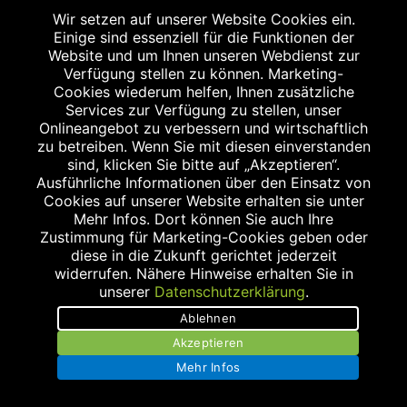
Datenschutz
Wir setzen auf unserer Website Cookies ein.
Einige sind essenziell für die Funktionen der
Barrierefreiheit
Website und um Ihnen unseren Webdienst zur
Verfügung stellen zu können. Marketing-
Kontakt
Cookies wiederum helfen, Ihnen zusätzliche
Services zur Verfügung zu stellen, unser
Bildnachweis
Onlineangebot zu verbessern und wirtschaftlich
zu betreiben. Wenn Sie mit diesen einverstanden
sind, klicken Sie bitte auf „Akzeptieren“.
Ausführliche Informationen über den Einsatz von
Cookies auf unserer Website erhalten sie unter
Mehr Infos. Dort können Sie auch Ihre
Abgabe in haushaltsüblichen Mengen, solange der Vorrat reicht. Für Druck-
Zustimmung für Marketing-Cookies geben oder
und Satzfehler keine Haftung.
diese in die Zukunft gerichtet jederzeit
1
Zu Risiken und Nebenwirkungen lesen Sie die Packungsbeilage und fragen
widerrufen. Nähere Hinweise erhalten Sie in
Sie Ihren Arzt oder Apotheker.
unserer
Datenschutzerklärung
.
2
Angabe nach der deutschen Arzneimitteltaxe Apothekenerstattungspreis
(AEP). Der AEP ist keine unverbindliche Preisempfehlung der Hersteller. Der
Ablehnen
AEP ist ein von den Apotheken in Ansatz gebrachter Preis für rezeptfreie
Arzneimittel. Er entspricht in der Höhe dem für Apotheken verbindlichen
Akzeptieren
Abgabepreis, zu dem eine Apotheke in bestimmten Fällen (z.B. bei Kindern
Mehr Infos
unter 12 Jahren) das Produkt mit der gesetzlichen Krankenversicherung
abrechnet. Der AEP ist der allgemeine Erstattungspreis im Falle einer
Kostenübernahme durch die gesetzlichen Krankenkassen, vor Abzug eines