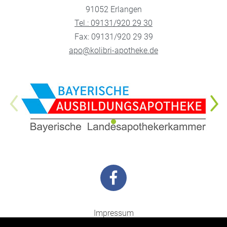
91052 Erlangen
Tel.: 09131/920 29 30
Fax: 09131/920 29 39
apo@kolibri-apotheke.de
Impressum