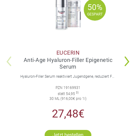
50%
50%
GESPART
GESPART
EUCERIN
Anti-Age Hyaluron-Filler Epigenetic
Serum
Hyaluron-Filler Serum reaktiviert Jugendgene, reduziert Falten und feine Linien, spendet intensive Feuchtigkeit und strafft die Gesichtskonturen.
PZN 19169931
3)
statt 54,95
30 ML (916,00€ pro 1l)
27,48€
Jetzt bestellen