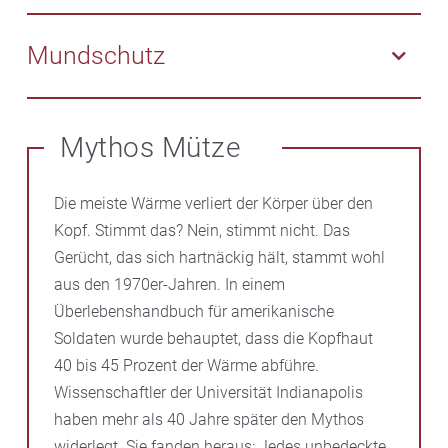
gesehen, sondern sieht auch selbst, wo man hinläuft.
Damit die Hände bei niedrigen Temperaturen nicht
auskühlen, helfen atmungsaktive Handschuhe.
Mundschutz
Liegen die Temperaturen unter dem Gefrierpunkt,
schützt ein dünnes, über Mund und Nase gezogenes
Mythos Mütze
Tuch die Lunge vor eisiger Luft.
Die meiste Wärme verliert der Körper über den
Kopf. Stimmt das? Nein, stimmt nicht. Das
Gerücht, das sich hartnäckig hält, stammt wohl
aus den 1970er-Jahren. In einem
Überlebenshandbuch für amerikanische
Soldaten wurde behauptet, dass die Kopfhaut
40 bis 45 Prozent der Wärme abführe.
Wissenschaftler der Universität Indianapolis
haben mehr als 40 Jahre später den Mythos
widerlegt. Sie fanden heraus: Jedes unbedeckte