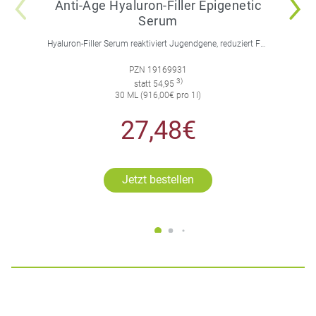
Anti-Age Hyaluron-Filler Epigenetic
Serum
Hyaluron-Filler Serum reaktiviert Jugendgene, reduziert Falten und feine Linien, spendet intensive Feuchtigkeit und strafft die Gesichtskonturen.
PZN 19169931
3)
statt 54,95
30 ML (916,00€ pro 1l)
27,48€
Jetzt bestellen