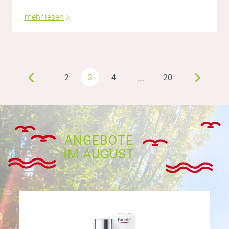
mehr lesen
…
2
3
4
20
ANGEBOTE
IM AUGUST