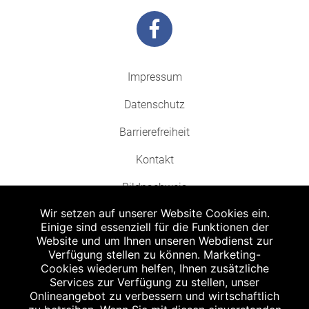
Impressum
Datenschutz
Barrierefreiheit
Kontakt
Bildnachweis
Wir setzen auf unserer Website Cookies ein.
Einige sind essenziell für die Funktionen der
Website und um Ihnen unseren Webdienst zur
Verfügung stellen zu können. Marketing-
Cookies wiederum helfen, Ihnen zusätzliche
Abgabe in haushaltsüblichen Mengen, solange der Vorrat reicht. Für Druck-
und Satzfehler keine Haftung.
Services zur Verfügung zu stellen, unser
1
Onlineangebot zu verbessern und wirtschaftlich
Zu Risiken und Nebenwirkungen lesen Sie die Packungsbeilage und fragen
Sie Ihren Arzt oder Apotheker.