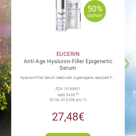
50%
50%
GESPART
GESPART
EUCERIN
Anti-Age Hyaluron-Filler Epigenetic
Serum
Hyaluron-Filler Serum reaktiviert Jugendgene, reduziert Falten und feine Linien, spendet intensive Feuchtigkeit und strafft die Gesichtskonturen.
PZN 19169931
3)
statt 54,95
30 ML (916,00€ pro 1l)
27,48€