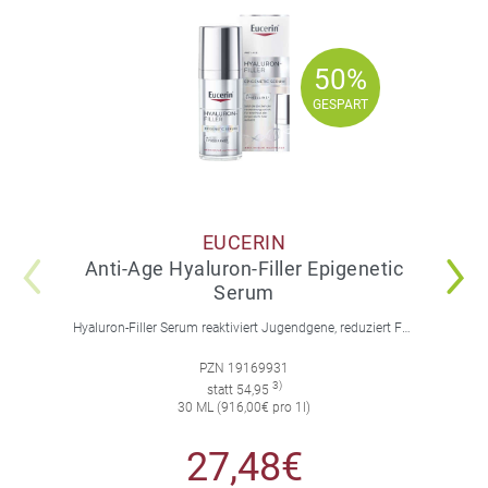
50%
50%
GESPART
GESPART
EUCERIN
Anti-Age Hyaluron-Filler Epigenetic
Serum
Hyaluron-Filler Serum reaktiviert Jugendgene, reduziert Falten und feine Linien, spendet intensive Feuchtigkeit und strafft die Gesichtskonturen.
PZN 19169931
3)
statt 54,95
30 ML (916,00€ pro 1l)
27,48€