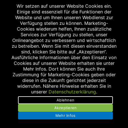
apo@meilwald-apotheke.de
Wir setzen auf unserer Website Cookies ein.
Einige sind essenziell für die Funktionen der
Website und um Ihnen unseren Webdienst zur
Verfügung stellen zu können. Marketing-
Cookies wiederum helfen, Ihnen zusätzliche
Services zur Verfügung zu stellen, unser
Onlineangebot zu verbessern und wirtschaftlich
zu betreiben. Wenn Sie mit diesen einverstanden
APOTHEKE AM ULMENWEG
sind, klicken Sie bitte auf „Akzeptieren“.
Ulmenweg 17
Ausführliche Informationen über den Einsatz von
Cookies auf unserer Website erhalten sie unter
91054 Erlangen
Mehr Infos. Dort können Sie auch Ihre
Tel.: 09131/1253070
Zustimmung für Marketing-Cookies geben oder
Fax: 09131/1253080
diese in die Zukunft gerichtet jederzeit
widerrufen. Nähere Hinweise erhalten Sie in
info@apotheke-am-ulmenweg.de
unserer
Datenschutzerklärung
.
Ablehnen
Akzeptieren
Mehr Infos