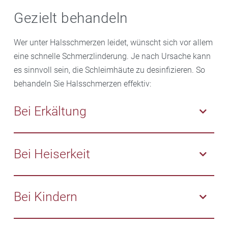
Gezielt behandeln
Wer unter Halsschmerzen leidet, wünscht sich vor allem
eine schnelle Schmerzlinderung. Je nach Ursache kann
es sinnvoll sein, die Schleimhäute zu desinfizieren. So
behandeln Sie Halsschmerzen effektiv:
Bei Erkältung
In Ihrer Apotheke erhalten Sie Tabletten zum
Lutschen, Lösungen zum Gurgeln oder auch
Bei Heiserkeit
Halssprays. Die Lutschtabletten enthalten
desinfizierende Wirkstoffe, oft auch in Kombination
Ist die Stimme angegriffen oder komplett weg und der
mit betäubenden Wirkstoffen wie Benzocain oder
Hals fühlt sich kratzig und trocken an, können
Bei Kindern
Lidocain oder dem Wirkstoff Flurbiprofen, der
Lutschpastillen mit Schleimstoffen
helfen. Produkte
Entzündungen hemmt. Sie lindern die
aus isländischem Moos oder Malvenblüten beruhigen
Gerade Kleinkinder können oft nicht sagen, dass sie