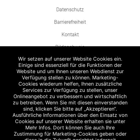
Datenschutz
Barrierefreiheit
Kontakt
Bildnachweis
Wir setzen auf unserer Website Cookies ein.
Einige sind essenziell für die Funktionen der
Website und um Ihnen unseren Webdienst zur
Verfügung stellen zu können. Marketing-
Cookies wiederum helfen, Ihnen zusätzliche
Abgabe in haushaltsüblichen Mengen, solange der Vorrat reicht. Für Druck-
und Satzfehler keine Haftung.
Services zur Verfügung zu stellen, unser
1
Onlineangebot zu verbessern und wirtschaftlich
Zu Risiken und Nebenwirkungen lesen Sie die Packungsbeilage und fragen
Sie Ihren Arzt oder Apotheker.
zu betreiben. Wenn Sie mit diesen einverstanden
2
sind, klicken Sie bitte auf „Akzeptieren“.
Angabe nach der deutschen Arzneimitteltaxe Apothekenerstattungspreis
(AEP). Der AEP ist keine unverbindliche Preisempfehlung der Hersteller. Der
Ausführliche Informationen über den Einsatz von
AEP ist ein von den Apotheken in Ansatz gebrachter Preis für rezeptfreie
Cookies auf unserer Website erhalten sie unter
Arzneimittel. Er entspricht in der Höhe dem für Apotheken verbindlichen
Mehr Infos. Dort können Sie auch Ihre
Abgabepreis, zu dem eine Apotheke in bestimmten Fällen (z.B. bei Kindern
Zustimmung für Marketing-Cookies geben oder
unter 12 Jahren) das Produkt mit der gesetzlichen Krankenversicherung
abrechnet. Der AEP ist der allgemeine Erstattungspreis im Falle einer