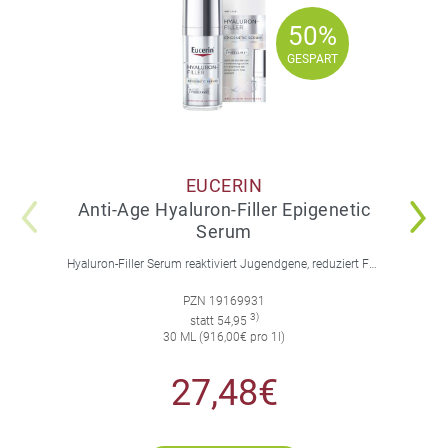
50%
50%
GESPART
GESPART
EUCERIN
Anti-Age Hyaluron-Filler Epigenetic
Serum
Hyaluron-Filler Serum reaktiviert Jugendgene, reduziert Falten und feine Linien, spendet intensive Feuchtigkeit und strafft die Gesichtskonturen.
PZN 19169931
3)
statt 54,95
30 ML (916,00€ pro 1l)
27,48€