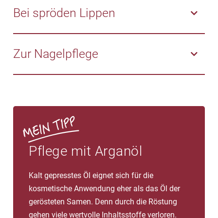
Föhnen, Glätten oder Aufdrehen) und anderen
feuchtigkeitsspendenden Inhaltsstoffen im Arganöl
Bei spröden Lippen
schädlichen Umwelteinflüssen.
und seinen nicht komedogenen Eigenschaften. Die
Schuppenbildung nimmt ab und der Juckreiz lässt
Pflegendes Arganöl erhält die Lippen geschmeidig
nach.
und spendet rissigen, spröden Lippen nachhaltige
Zur Nagelpflege
Feuchtigkeit.
Arganöl schützt und nährt Nägel und Nagelhaut. Bei
regelmäßiger Anwendung lässt sich so brüchigen
Nägeln und rissiger Nagelhaut vorbeugen.
Pflege mit Arganöl
Kalt gepresstes Öl eignet sich für die
kosmetische Anwendung eher als das Öl der
gerösteten Samen. Denn durch die Röstung
gehen viele wertvolle Inhaltsstoffe verloren.