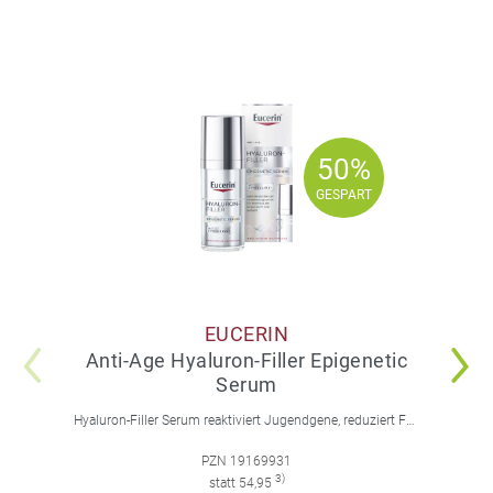
50%
50%
GESPART
GESPART
EUCERIN
Anti-Age Hyaluron-Filler Epigenetic
Serum
Hyaluron-Filler Serum reaktiviert Jugendgene, reduziert Falten und feine Linien, spendet intensive Feuchtigkeit und strafft die Gesichtskonturen.
PZN 19169931
3)
statt 54,95