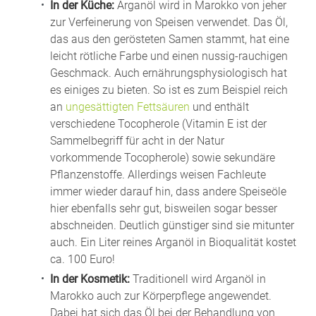
In der Küche:
Arganöl wird in Marokko von jeher
zur Verfeinerung von Speisen verwendet. Das Öl,
das aus den gerösteten Samen stammt, hat eine
leicht rötliche Farbe und einen nussig-rauchigen
Geschmack. Auch ernährungsphysiologisch hat
es einiges zu bieten. So ist es zum Beispiel reich
an
ungesättigten Fettsäuren
und enthält
verschiedene Tocopherole (Vitamin E ist der
Sammelbegriff für acht in der Natur
vorkommende Tocopherole) sowie sekundäre
Pflanzenstoffe. Allerdings weisen Fachleute
immer wieder darauf hin, dass andere Speiseöle
hier ebenfalls sehr gut, bisweilen sogar besser
abschneiden. Deutlich günstiger sind sie mitunter
auch. Ein Liter reines Arganöl in Bioqualität kostet
ca. 100 Euro!
In der Kosmetik:
Traditionell wird Arganöl in
Marokko auch zur Körperpflege angewendet.
Dabei hat sich das Öl bei der Behandlung von