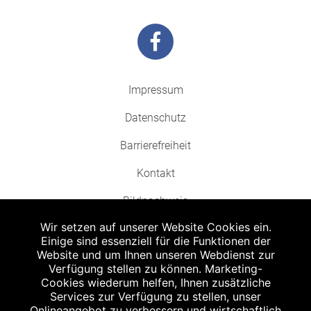
Impressum
Datenschutz
Barrierefreiheit
Kontakt
Bildnachweis
Wir setzen auf unserer Website Cookies ein.
Einige sind essenziell für die Funktionen der
Website und um Ihnen unseren Webdienst zur
Verfügung stellen zu können. Marketing-
Cookies wiederum helfen, Ihnen zusätzliche
Abgabe in haushaltsüblichen Mengen, solange der Vorrat reicht. Für Druck-
und Satzfehler keine Haftung.
Services zur Verfügung zu stellen, unser
1
Onlineangebot zu verbessern und wirtschaftlich
Zu Risiken und Nebenwirkungen lesen Sie die Packungsbeilage und fragen