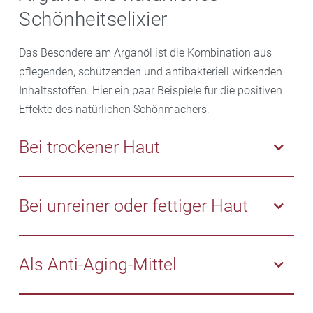
Schönheitselixier
Das Besondere am Arganöl ist die Kombination aus
pflegenden, schützenden und antibakteriell wirkenden
Inhaltsstoffen. Hier ein paar Beispiele für die positiven
Effekte des natürlichen Schönmachers:
Bei trockener Haut
Haut, die altersbedingt oder aufgrund äußerer
Einflüsse zu trocken ist, profitiert vor allem von den
Bei unreiner oder fettiger Haut
feuchtigkeitsspendenden und
feuchtigkeitserhaltenden Eigenschaften des Arganöls.
Bei Akne oder unreiner Haut kann das Öl dank seiner
Dabei zieht das Öl schnell ein und hinterlässt keinen
entzündungshemmenden und desinfizierenden
Als Anti-Aging-Mittel
Fettfilm auf der Haut.
Wirkstoffe ebenfalls helfen. Zudem ist Arganöl
nachweislich nicht komedogen. Das heißt: Es
Arganöl enthält neben Vitamin-E-Verbindungen und