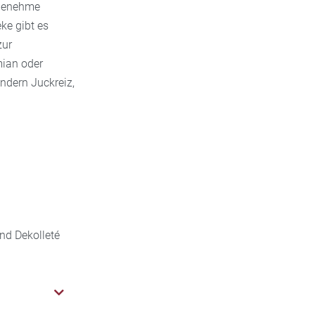
ngenehme
ke gibt es
zur
mian oder
ndern Juckreiz,
nd Dekolleté