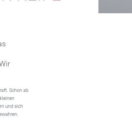
as
Wir
kraft. Schon ab
 kleinen
rn und sich
bewahren.