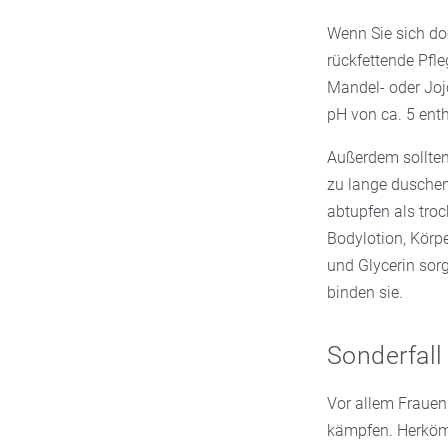
Wenn Sie sich do
rückfettende Pfle
Mandel- oder Jojo
pH von ca. 5 enth
Außerdem sollte
zu lange duschen
abtupfen als tro
Bodylotion, Körpe
und Glycerin sor
binden sie.
Sonderfall
Vor allem Frauen
kämpfen. Herkömm