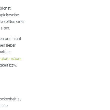
lichst
spielsweise
e sollten einen
alten.
en und nicht
en lieber
altige
aluronsäure
gkeit bzw.
ockenheit zu
liche