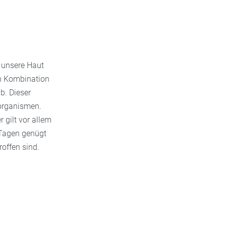
r unsere Haut
n Kombination
b. Dieser
organismen.
 gilt vor allem
n Tagen genügt
offen sind.