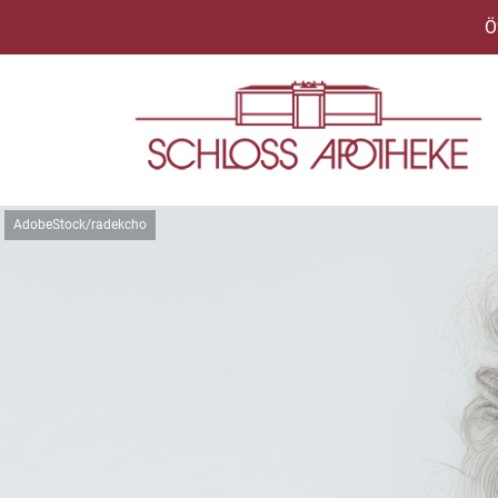
Ö
AdobeStock/radekcho