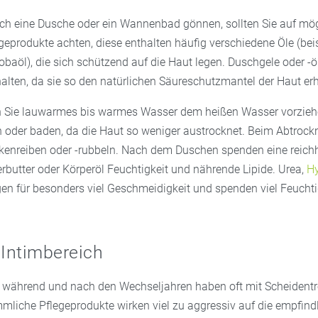
ch eine Dusche oder ein Wannenbad gönnen, sollten Sie auf mög
geprodukte achten, diese enthalten häufig verschiedene Öle (bei
baöl), die sich schützend auf die Haut legen. Duschgele oder -öl
alten, da sie so den natürlichen Säureschutzmantel der Haut erh
n Sie lauwarmes bis warmes Wasser dem heißen Wasser vorzieh
 oder baden, da die Haut so weniger austrocknet. Beim Abtrockn
ckenreiben oder -rubbeln. Nach dem Duschen spenden eine reichh
rbutter oder Körperöl Feuchtigkeit und nährende Lipide. Urea,
Hy
gen für besonders viel Geschmeidigkeit und spenden viel Feuchti
 Intimbereich
 während und nach den Wechseljahren haben oft mit Scheidentr
liche Pflegeprodukte wirken viel zu aggressiv auf die empfind