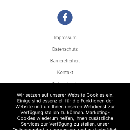
Impressum
Datenschutz
Barrierefreiheit
Kontakt
Bildnachweis
Wir setzen auf unserer Website Cookies ein.
Einige sind essenziell für die Funktionen der
Website und um Ihnen unseren Webdienst zur
Verfügung stellen zu können. Marketing-
Cookies wiederum helfen, Ihnen zusätzliche
Abgabe in haushaltsüblichen Mengen, solange der Vorrat reicht. Für Druck-
und Satzfehler keine Haftung.
Services zur Verfügung zu stellen, unser
1
Onlineangebot zu verbessern und wirtschaftlich
Zu Risiken und Nebenwirkungen lesen Sie die Packungsbeilage und fragen