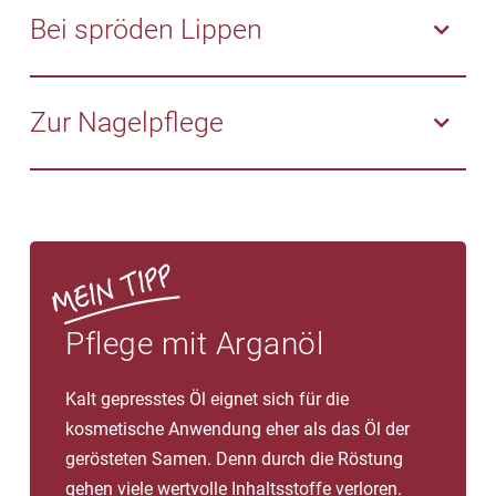
Föhnen, Glätten oder Aufdrehen) und anderen
feuchtigkeitsspendenden Inhaltsstoffen im Arganöl
Bei spröden Lippen
schädlichen Umwelteinflüssen.
und seinen nicht komedogenen Eigenschaften. Die
Schuppenbildung nimmt ab und der Juckreiz lässt
Pflegendes Arganöl erhält die Lippen geschmeidig
nach.
und spendet rissigen, spröden Lippen nachhaltige
Zur Nagelpflege
Feuchtigkeit.
Arganöl schützt und nährt Nägel und Nagelhaut. Bei
regelmäßiger Anwendung lässt sich so brüchigen
Nägeln und rissiger Nagelhaut vorbeugen.
Pflege mit Arganöl
Kalt gepresstes Öl eignet sich für die
kosmetische Anwendung eher als das Öl der
gerösteten Samen. Denn durch die Röstung
gehen viele wertvolle Inhaltsstoffe verloren.