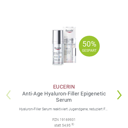
50%
50%
GESPART
GESPART
EUCERIN
Anti-Age Hyaluron-Filler Epigenetic
Serum
Hyaluron-Filler Serum reaktiviert Jugendgene, reduziert Falten und feine Linien, spendet intensive Feuchtigkeit und strafft die Gesichtskonturen.
PZN 19169931
3)
statt 54,95