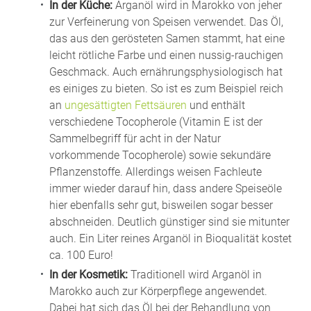
In der Küche:
Arganöl wird in Marokko von jeher
zur Verfeinerung von Speisen verwendet. Das Öl,
das aus den gerösteten Samen stammt, hat eine
leicht rötliche Farbe und einen nussig-rauchigen
Geschmack. Auch ernährungsphysiologisch hat
es einiges zu bieten. So ist es zum Beispiel reich
an
ungesättigten Fettsäuren
und enthält
verschiedene Tocopherole (Vitamin E ist der
Sammelbegriff für acht in der Natur
vorkommende Tocopherole) sowie sekundäre
Pflanzenstoffe. Allerdings weisen Fachleute
immer wieder darauf hin, dass andere Speiseöle
hier ebenfalls sehr gut, bisweilen sogar besser
abschneiden. Deutlich günstiger sind sie mitunter
auch. Ein Liter reines Arganöl in Bioqualität kostet
ca. 100 Euro!
In der Kosmetik:
Traditionell wird Arganöl in
Marokko auch zur Körperpflege angewendet.
Dabei hat sich das Öl bei der Behandlung von