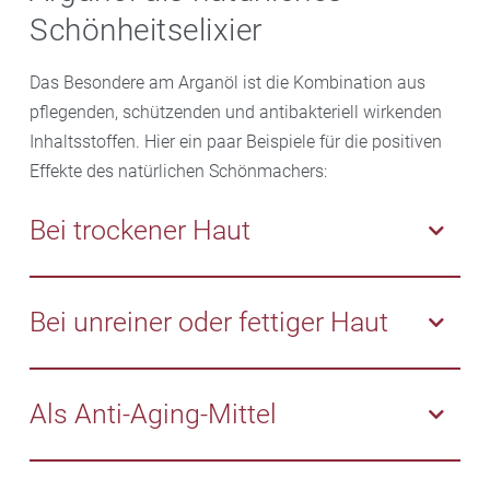
Schönheitselixier
Das Besondere am Arganöl ist die Kombination aus
pflegenden, schützenden und antibakteriell wirkenden
Inhaltsstoffen. Hier ein paar Beispiele für die positiven
Effekte des natürlichen Schönmachers:
Bei trockener Haut
Haut, die altersbedingt oder aufgrund äußerer
Einflüsse zu trocken ist, profitiert vor allem von den
Bei unreiner oder fettiger Haut
feuchtigkeitsspendenden und
feuchtigkeitserhaltenden Eigenschaften des Arganöls.
Bei Akne oder unreiner Haut kann das Öl dank seiner
Dabei zieht das Öl schnell ein und hinterlässt keinen
entzündungshemmenden und desinfizierenden
Als Anti-Aging-Mittel
Fettfilm auf der Haut.
Wirkstoffe ebenfalls helfen. Zudem ist Arganöl
nachweislich nicht komedogen. Das heißt: Es
Arganöl enthält neben Vitamin-E-Verbindungen und