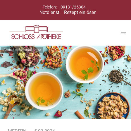
Telefon:
09131/25304
Notdienst
Rezept einlösen
AdobeStock/sonyakamoz
Symbolbild