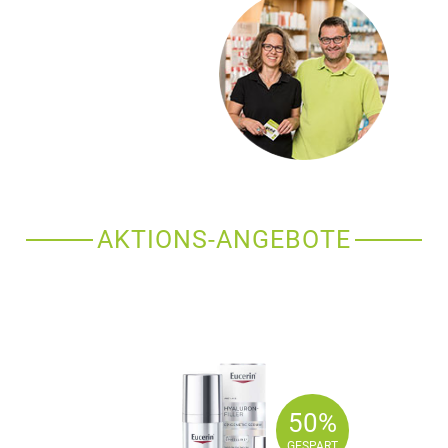
AKTIONS-ANGEBOTE
50%
50%
GESPART
GESPART