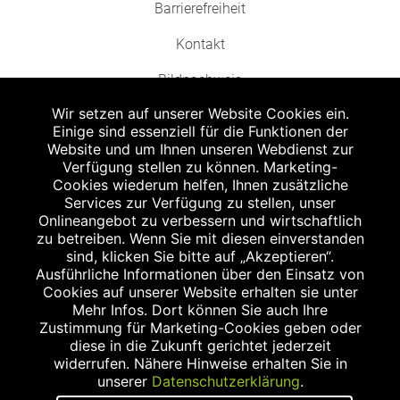
Barrierefreiheit
Kontakt
Bildnachweis
Wir setzen auf unserer Website Cookies ein.
Einige sind essenziell für die Funktionen der
Website und um Ihnen unseren Webdienst zur
Verfügung stellen zu können. Marketing-
Cookies wiederum helfen, Ihnen zusätzliche
Abgabe in haushaltsüblichen Mengen, solange der Vorrat reicht. Für Druck-
und Satzfehler keine Haftung.
Services zur Verfügung zu stellen, unser
1
Onlineangebot zu verbessern und wirtschaftlich
Zu Risiken und Nebenwirkungen lesen Sie die Packungsbeilage und fragen
Sie Ihren Arzt oder Apotheker.
zu betreiben. Wenn Sie mit diesen einverstanden
2
sind, klicken Sie bitte auf „Akzeptieren“.
Angabe nach der deutschen Arzneimitteltaxe Apothekenerstattungspreis
(AEP). Der AEP ist keine unverbindliche Preisempfehlung der Hersteller. Der
Ausführliche Informationen über den Einsatz von
AEP ist ein von den Apotheken in Ansatz gebrachter Preis für rezeptfreie
Cookies auf unserer Website erhalten sie unter
Arzneimittel. Er entspricht in der Höhe dem für Apotheken verbindlichen
Mehr Infos. Dort können Sie auch Ihre
Abgabepreis, zu dem eine Apotheke in bestimmten Fällen (z.B. bei Kindern
Zustimmung für Marketing-Cookies geben oder
unter 12 Jahren) das Produkt mit der gesetzlichen Krankenversicherung
abrechnet. Der AEP ist der allgemeine Erstattungspreis im Falle einer
diese in die Zukunft gerichtet jederzeit
Kostenübernahme durch die gesetzlichen Krankenkassen, vor Abzug eines
widerrufen. Nähere Hinweise erhalten Sie in
Zwangsrabattes (zur Zeit 5%) nach §130 Abs. 1 SGB V.
unserer
Datenschutzerklärung
.
3
Unverbindliche Preisempfehlung des Herstellers (UVP).