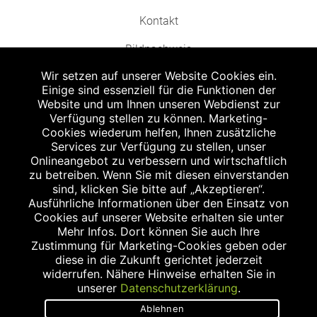
Kontakt
Bildnachweis
Wir setzen auf unserer Website Cookies ein.
Einige sind essenziell für die Funktionen der
Website und um Ihnen unseren Webdienst zur
Verfügung stellen zu können. Marketing-
Cookies wiederum helfen, Ihnen zusätzliche
Abgabe in haushaltsüblichen Mengen, solange der Vorrat reicht. Für Druck-
und Satzfehler keine Haftung.
Services zur Verfügung zu stellen, unser
1
Onlineangebot zu verbessern und wirtschaftlich
Zu Risiken und Nebenwirkungen lesen Sie die Packungsbeilage und fragen
Sie Ihren Arzt oder Apotheker.
zu betreiben. Wenn Sie mit diesen einverstanden
2
sind, klicken Sie bitte auf „Akzeptieren“.
Angabe nach der deutschen Arzneimitteltaxe Apothekenerstattungspreis
(AEP). Der AEP ist keine unverbindliche Preisempfehlung der Hersteller. Der
Ausführliche Informationen über den Einsatz von
AEP ist ein von den Apotheken in Ansatz gebrachter Preis für rezeptfreie
Cookies auf unserer Website erhalten sie unter
Arzneimittel. Er entspricht in der Höhe dem für Apotheken verbindlichen
Mehr Infos. Dort können Sie auch Ihre
Abgabepreis, zu dem eine Apotheke in bestimmten Fällen (z.B. bei Kindern
Zustimmung für Marketing-Cookies geben oder
unter 12 Jahren) das Produkt mit der gesetzlichen Krankenversicherung
abrechnet. Der AEP ist der allgemeine Erstattungspreis im Falle einer
diese in die Zukunft gerichtet jederzeit
Kostenübernahme durch die gesetzlichen Krankenkassen, vor Abzug eines
widerrufen. Nähere Hinweise erhalten Sie in
Zwangsrabattes (zur Zeit 5%) nach §130 Abs. 1 SGB V.
unserer
Datenschutzerklärung
.
3
Unverbindliche Preisempfehlung des Herstellers (UVP).
Ablehnen
powered by apovena.de