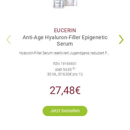
EUCERIN
Anti-Age Hyaluron-Filler Epigenetic
Serum
Hyaluron-Filler Serum reaktiviert Jugendgene, reduziert Falten und feine Linien, spendet intensive Feuchtigkeit und strafft die Gesichtskonturen.
PZN 19169931
3)
statt 54,95
30 ML (916,00€ pro 1l)
27,48€
Jetzt bestellen