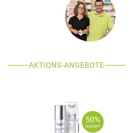
AKTIONS-ANGEBOTE
50%
50%
GESPART
GESPART