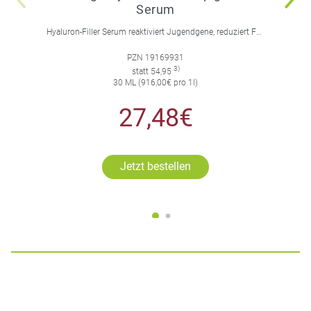
Serum
Hyaluron-Filler Serum reaktiviert Jugendgene, reduziert Falten und feine Linien, spendet intensive Feuchtigkeit und strafft die Gesichtskonturen.
PZN 19169931
3)
statt 54,95
30 ML (916,00€ pro 1l)
27,48€
Jetzt bestellen