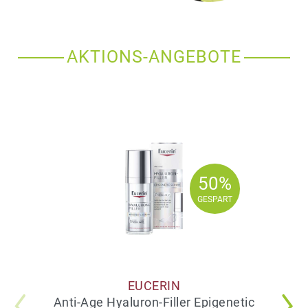
AKTIONS-ANGEBOTE
50%
50%
GESPART
GESPART
EUCERIN
Anti-Age Hyaluron-Filler Epigenetic