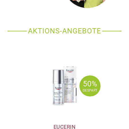
AKTIONS-ANGEBOTE
50%
50%
GESPART
GESPART
EUCERIN