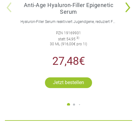
Anti-Age Hyaluron-Filler Epigenetic
Serum
Hyaluron-Filler Serum reaktiviert Jugendgene, reduziert Falten und feine Linien, spendet intensive Feuchtigkeit und strafft die Gesichtskonturen.
PZN 19169931
3)
statt 54,95
30 ML (916,00€ pro 1l)
27,48€
Jetzt bestellen