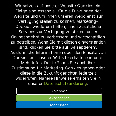
Wir setzen auf unserer Website Cookies ein.
Einige sind essenziell für die Funktionen der
Website und um Ihnen unseren Webdienst zur
Verfügung stellen zu können. Marketing-
Cookies wiederum helfen, Ihnen zusätzliche
Abgabe in haushaltsüblichen Mengen, solange der Vorrat reicht. Für Druck-
und Satzfehler keine Haftung.
Services zur Verfügung zu stellen, unser
1
Onlineangebot zu verbessern und wirtschaftlich
Zu Risiken und Nebenwirkungen lesen Sie die Packungsbeilage und fragen
Sie Ihren Arzt oder Apotheker.
zu betreiben. Wenn Sie mit diesen einverstanden
2
sind, klicken Sie bitte auf „Akzeptieren“.
Angabe nach der deutschen Arzneimitteltaxe Apothekenerstattungspreis
(AEP). Der AEP ist keine unverbindliche Preisempfehlung der Hersteller. Der
Ausführliche Informationen über den Einsatz von
AEP ist ein von den Apotheken in Ansatz gebrachter Preis für rezeptfreie
Cookies auf unserer Website erhalten sie unter
Arzneimittel. Er entspricht in der Höhe dem für Apotheken verbindlichen
Mehr Infos. Dort können Sie auch Ihre
Abgabepreis, zu dem eine Apotheke in bestimmten Fällen (z.B. bei Kindern
Zustimmung für Marketing-Cookies geben oder
unter 12 Jahren) das Produkt mit der gesetzlichen Krankenversicherung
abrechnet. Der AEP ist der allgemeine Erstattungspreis im Falle einer
diese in die Zukunft gerichtet jederzeit
Kostenübernahme durch die gesetzlichen Krankenkassen, vor Abzug eines
widerrufen. Nähere Hinweise erhalten Sie in
Zwangsrabattes (zur Zeit 5%) nach §130 Abs. 1 SGB V.
unserer
Datenschutzerklärung
.
3
Unverbindliche Preisempfehlung des Herstellers (UVP).
Ablehnen
powered by apovena.de
Akzeptieren
Mehr Infos