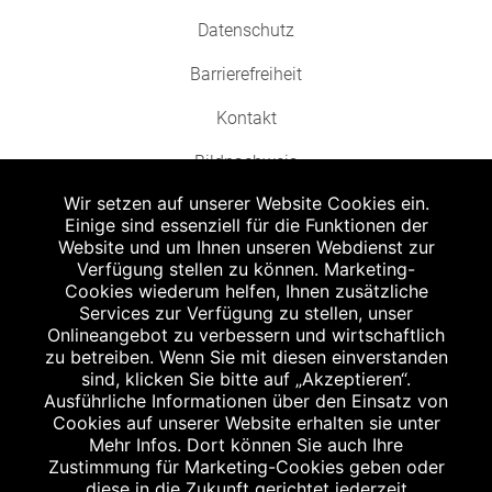
Datenschutz
Barrierefreiheit
Kontakt
Bildnachweis
Wir setzen auf unserer Website Cookies ein.
Einige sind essenziell für die Funktionen der
Website und um Ihnen unseren Webdienst zur
Verfügung stellen zu können. Marketing-
Cookies wiederum helfen, Ihnen zusätzliche
Abgabe in haushaltsüblichen Mengen, solange der Vorrat reicht. Für Druck-
und Satzfehler keine Haftung.
Services zur Verfügung zu stellen, unser
1
Onlineangebot zu verbessern und wirtschaftlich
Zu Risiken und Nebenwirkungen lesen Sie die Packungsbeilage und fragen
Sie Ihren Arzt oder Apotheker.
zu betreiben. Wenn Sie mit diesen einverstanden
2
sind, klicken Sie bitte auf „Akzeptieren“.
Angabe nach der deutschen Arzneimitteltaxe Apothekenerstattungspreis
(AEP). Der AEP ist keine unverbindliche Preisempfehlung der Hersteller. Der
Ausführliche Informationen über den Einsatz von
AEP ist ein von den Apotheken in Ansatz gebrachter Preis für rezeptfreie
Cookies auf unserer Website erhalten sie unter
Arzneimittel. Er entspricht in der Höhe dem für Apotheken verbindlichen
Mehr Infos. Dort können Sie auch Ihre
Abgabepreis, zu dem eine Apotheke in bestimmten Fällen (z.B. bei Kindern
Zustimmung für Marketing-Cookies geben oder
unter 12 Jahren) das Produkt mit der gesetzlichen Krankenversicherung
abrechnet. Der AEP ist der allgemeine Erstattungspreis im Falle einer
diese in die Zukunft gerichtet jederzeit