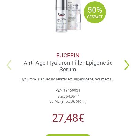
50%
50%
GESPART
GESPART
EUCERIN
Anti-Age Hyaluron-Filler Epigenetic
Serum
Hyaluron-Filler Serum reaktiviert Jugendgene, reduziert Falten und feine Linien, spendet intensive Feuchtigkeit und strafft die Gesichtskonturen.
PZN 19169931
3)
statt 54,95
30 ML (916,00€ pro 1l)
27,48€