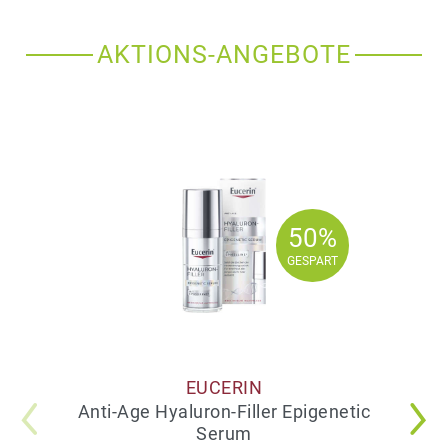
AKTIONS-ANGEBOTE
50%
50%
GESPART
GESPART
EUCERIN
Anti-Age Hyaluron-Filler Epigenetic
Serum