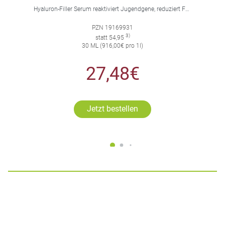
Hyaluron-Filler Serum reaktiviert Jugendgene, reduziert Falten und feine Linien, spendet intensive Feuchtigkeit und strafft die Gesichtskonturen.
PZN 19169931
3)
statt 54,95
30 ML (916,00€ pro 1l)
27,48€
Jetzt bestellen