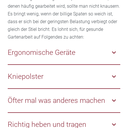
denen häufig gearbeitet wird, sollte man nicht knausern.
Es bringt wenig, wenn der billige Spaten so weich ist,
dass er sich bei der geringsten Belastung verbiegt oder
gleich der Stiel bricht. Es lohnt sich, für gesunde
Gartenarbeit auf Folgendes zu achten:
Ergonomische Geräte
Dem Rücken zuliebe sollten Mäher, Rechen und
Heckenschere die richtige Größe haben oder im
Kniepolster
Idealfall verstellbar sein, wie etwa eine
Teleskopheckenschere. Hersteller bieten außerdem
Arbeiten in der Hocke belastet die Gelenke.
Geräte mit ergonomischen Griffen, die Druckstellen
Schonender ist es, für die Arbeit am Boden Kniepolster
Öfter mal was anderes machen
und taube Finger verhindern. Das Arbeiten über Kopf
zu verwenden oder einen Rollhocker zu benutzen.
belastet die Halswirbelsäule. Wenn es doch sein
Bei der Gartenarbeit vergeht die Zeit im Flug. Doch
muss, erleichtern Geräte mit verlängertem Griff oder
spätestens nach einer halben Stunde ist es an der
Richtig heben und tragen