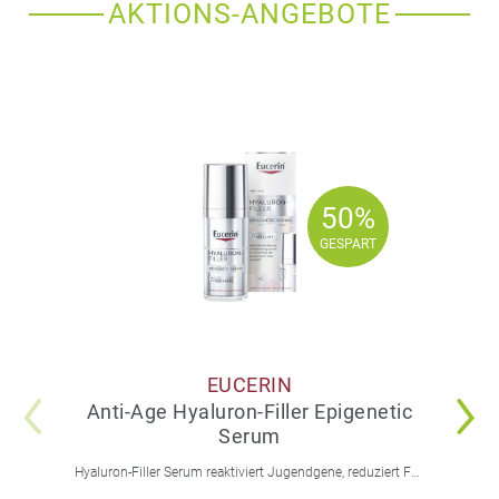
AKTIONS-ANGEBOTE
50%
50%
GESPART
GESPART
EUCERIN
Anti-Age Hyaluron-Filler Epigenetic
Serum
Hyaluron-Filler Serum reaktiviert Jugendgene, reduziert Falten und feine Linien, spendet intensive Feuchtigkeit und strafft die Gesichtskonturen.