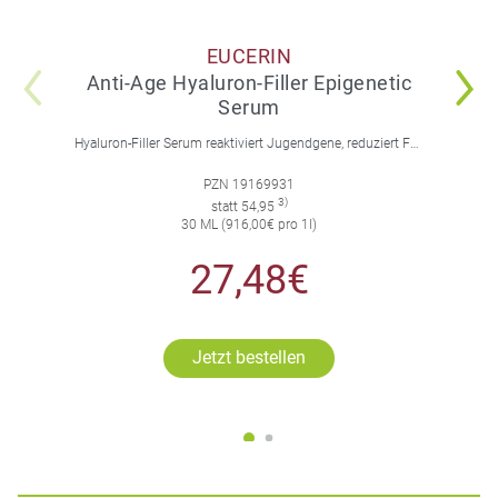
EUCERIN
Anti-Age Hyaluron-Filler Epigenetic
Serum
Hyaluron-Filler Serum reaktiviert Jugendgene, reduziert Falten und feine Linien, spendet intensive Feuchtigkeit und strafft die Gesichtskonturen.
PZN 19169931
3)
statt 54,95
30 ML (916,00€ pro 1l)
27,48€
Jetzt bestellen