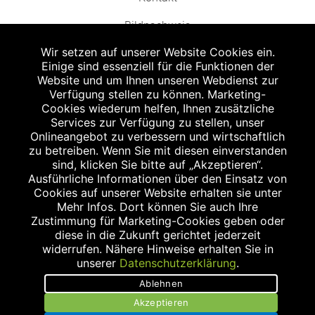
Bildnachweis
Wir setzen auf unserer Website Cookies ein.
Einige sind essenziell für die Funktionen der
Website und um Ihnen unseren Webdienst zur
Verfügung stellen zu können. Marketing-
Cookies wiederum helfen, Ihnen zusätzliche
Abgabe in haushaltsüblichen Mengen, solange der Vorrat reicht. Für Druck-
und Satzfehler keine Haftung.
Services zur Verfügung zu stellen, unser
1
Onlineangebot zu verbessern und wirtschaftlich
Zu Risiken und Nebenwirkungen lesen Sie die Packungsbeilage und fragen
Sie Ihren Arzt oder Apotheker.
zu betreiben. Wenn Sie mit diesen einverstanden
2
sind, klicken Sie bitte auf „Akzeptieren“.
Angabe nach der deutschen Arzneimitteltaxe Apothekenerstattungspreis
(AEP). Der AEP ist keine unverbindliche Preisempfehlung der Hersteller. Der
Ausführliche Informationen über den Einsatz von
AEP ist ein von den Apotheken in Ansatz gebrachter Preis für rezeptfreie
Cookies auf unserer Website erhalten sie unter
Arzneimittel. Er entspricht in der Höhe dem für Apotheken verbindlichen
Mehr Infos. Dort können Sie auch Ihre
Abgabepreis, zu dem eine Apotheke in bestimmten Fällen (z.B. bei Kindern
Zustimmung für Marketing-Cookies geben oder
unter 12 Jahren) das Produkt mit der gesetzlichen Krankenversicherung
abrechnet. Der AEP ist der allgemeine Erstattungspreis im Falle einer
diese in die Zukunft gerichtet jederzeit
Kostenübernahme durch die gesetzlichen Krankenkassen, vor Abzug eines
widerrufen. Nähere Hinweise erhalten Sie in
Zwangsrabattes (zur Zeit 5%) nach §130 Abs. 1 SGB V.
unserer
Datenschutzerklärung
.
3
Unverbindliche Preisempfehlung des Herstellers (UVP).
Ablehnen
powered by apovena.de
Akzeptieren