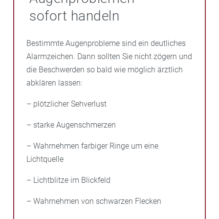
Pflanzenstoffe
Lutein und Zeaxanthin
. Diese sind in
Erkrankung weiter fortschreitet.
sofort handeln
der Makula natürlicherweise in großer Menge
vorhanden, um sie zu schützen. In Ihrer Schloss-
Bestimmte Augenprobleme sind ein deutliches
Apotheke erhalten Sie dafür fertige Vitamin- und
Alarmzeichen. Dann sollten Sie nicht zögern und
Mineralstoffkombinationen. Im späteren Stadium
die Beschwerden so bald wie möglich ärztlich
können Medikamente in den Glaskörper des Auges
abklären lassen:
injiziert werden. Sie hemmen das Wachstum
undichter Gefäße.
– plötzlicher Sehverlust
– starke Augenschmerzen
– Wahrnehmen farbiger Ringe um eine
Lichtquelle
– Lichtblitze im Blickfeld
– Wahrnehmen von schwarzen Flecken