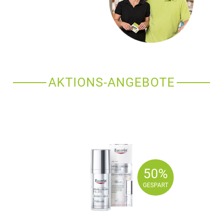
AKTIONS-ANGEBOTE
50%
50%
GESPART
GESPART