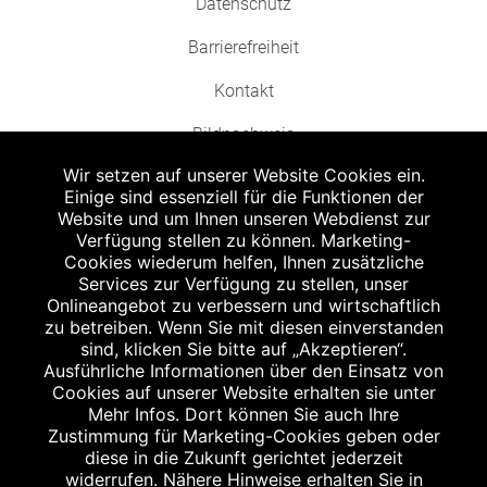
Datenschutz
Barrierefreiheit
Kontakt
Bildnachweis
Wir setzen auf unserer Website Cookies ein.
Einige sind essenziell für die Funktionen der
Website und um Ihnen unseren Webdienst zur
Verfügung stellen zu können. Marketing-
Cookies wiederum helfen, Ihnen zusätzliche
Abgabe in haushaltsüblichen Mengen, solange der Vorrat reicht. Für Druck-
und Satzfehler keine Haftung.
Services zur Verfügung zu stellen, unser
1
Onlineangebot zu verbessern und wirtschaftlich
Zu Risiken und Nebenwirkungen lesen Sie die Packungsbeilage und fragen
Sie Ihren Arzt oder Apotheker.
zu betreiben. Wenn Sie mit diesen einverstanden
2
sind, klicken Sie bitte auf „Akzeptieren“.
Angabe nach der deutschen Arzneimitteltaxe Apothekenerstattungspreis
(AEP). Der AEP ist keine unverbindliche Preisempfehlung der Hersteller. Der
Ausführliche Informationen über den Einsatz von
AEP ist ein von den Apotheken in Ansatz gebrachter Preis für rezeptfreie
Cookies auf unserer Website erhalten sie unter
Arzneimittel. Er entspricht in der Höhe dem für Apotheken verbindlichen
Mehr Infos. Dort können Sie auch Ihre
Abgabepreis, zu dem eine Apotheke in bestimmten Fällen (z.B. bei Kindern
Zustimmung für Marketing-Cookies geben oder
unter 12 Jahren) das Produkt mit der gesetzlichen Krankenversicherung
abrechnet. Der AEP ist der allgemeine Erstattungspreis im Falle einer
diese in die Zukunft gerichtet jederzeit
Kostenübernahme durch die gesetzlichen Krankenkassen, vor Abzug eines
widerrufen. Nähere Hinweise erhalten Sie in
Zwangsrabattes (zur Zeit 5%) nach §130 Abs. 1 SGB V.