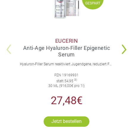
GESPART
GESPART
EUCERIN
Anti-Age Hyaluron-Filler Epigenetic
Serum
Hyaluron-Filler Serum reaktiviert Jugendgene, reduziert Falten und feine Linien, spendet intensive Feuchtigkeit und strafft die Gesichtskonturen.
PZN 19169931
3)
statt 54,95
30 ML (916,00€ pro 1l)
27,48€
Jetzt bestellen