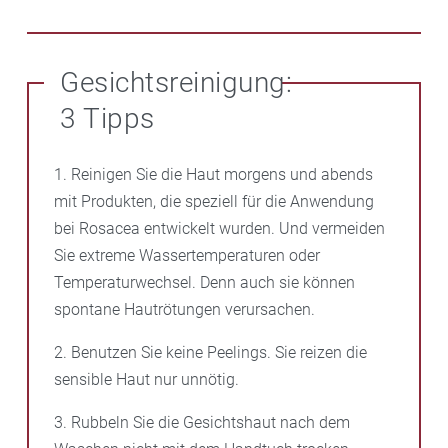
Fett enthalten. Oft sind den Pflegeprodukten fürs
Hitzegefühl und den Juckreiz. Außerdem stabilisiert
Gesicht auch grüne Farbpigmente zugesetzt, um die
es die Blutgefäße in der Haut. Das Serum wird unter
UV-Strahlung gehört zu den Faktoren, die Schübe
Rötungen zu kaschieren.
der Gesichtspflege aufgetragen.
auslösen. Sonnenschutz ist deshalb Pflicht – und das
Gesichtsreinigung:
auch im Winter und im Frühjahr. Wichtig ist ein sehr
3 Tipps
hoher Lichtschutzfaktor: im Sommer 50+, im Winter
25 bis 30+.
1. Reinigen Sie die Haut morgens und abends
Viele Kosmetikprodukte aus unserer Schloss-
mit Produkten, die speziell für die Anwendung
Apotheke , die speziell für Rosacea entwickelt wurden,
bei Rosacea entwickelt wurden. Und vermeiden
enthalten schon in der Tagespflege einen hohen
Sie extreme Wassertemperaturen oder
Lichtschutzfaktor.
Temperaturwechsel. Denn auch sie können
spontane Hautrötungen verursachen.
Zudem sollte Ihr Sonnenschutz keine Duft-, Farb- oder
2. Benutzen Sie keine Peelings. Sie reizen die
Konservierungsstoffe enthalten und nicht zu
sensible Haut nur unnötig.
reichhaltig sein.
3. Rubbeln Sie die Gesichtshaut nach dem