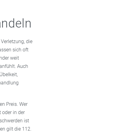
andeln
 Verletzung, die
assen sich oft
änder weit
anfühlt. Auch
Übelkeit,
ehandlung
den Preis. Wer
t oder in der
schwerden ist
n gilt die 112.