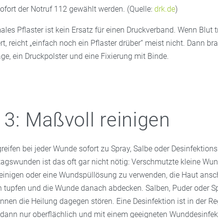
sofort der Notruf 112 gewählt werden. (Quelle:
drk.de
)
ales Pflaster ist kein Ersatz für einen Druckverband. Wenn Blut t
rt, reicht „einfach noch ein Pflaster drüber“ meist nicht. Dann br
ge, ein Druckpolster und eine Fixierung mit Binde.
t 3: Maßvoll reinigen
eifen bei jeder Wunde sofort zu Spray, Salbe oder Desinfektions
lltagswunden ist das oft gar nicht nötig: Verschmutzte kleine Wu
einigen oder eine Wundspüllösung zu verwenden, die Haut ansc
en tupfen und die Wunde danach abdecken. Salben, Puder oder Sp
nen die Heilung dagegen stören. Eine Desinfektion ist in der Reg
dann nur oberflächlich und mit einem geeigneten Wunddesinfekt