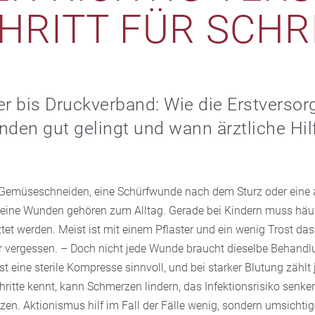
HRITT FÜR SCHR
er bis Druckverband: Wie die Erstverso
nden gut gelingt und wann ärztliche Hil
 Gemüseschneiden, eine Schürfwunde nach dem Sturz oder eine 
Kleine Wunden gehören zum Alltag. Gerade bei Kindern muss häuf
et werden. Meist ist mit einem Pflaster und ein wenig Trost da
r vergessen. – Doch nicht jede Wunde braucht dieselbe Behandlu
 ist eine sterile Kompresse sinnvoll, und bei starker Blutung zählt
hritte kennt, kann Schmerzen lindern, das Infektionsrisiko senke
zen. Aktionismus hilf im Fall der Fälle wenig, sondern umsichti