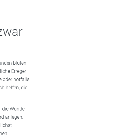
 zwar
unden bluten
liche Erreger
 oder notfalls
h helfen, die
uf die Wunde,
nd anlegen.
lichst
chen