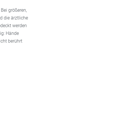
 Bei größeren,
 die ärztliche
edeckt werden
tig: Hände
cht berührt