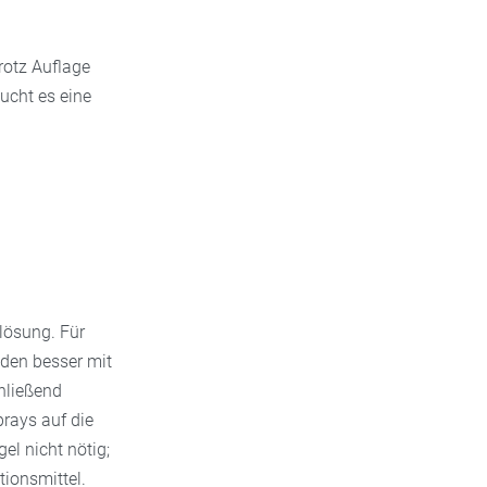
rotz Auflage
aucht es eine
lösung. Für
nden besser mit
hließend
rays auf die
el nicht nötig;
ionsmittel.