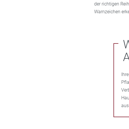
der richtigen Re
Warnzeichen erk
W
A
Ihr
Pfl
Ver
Hau
ausr