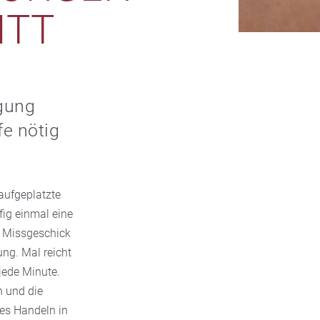
ITT
rgung
fe nötig
aufgeplatzte
ig einmal eine
s Missgeschick
ng. Mal reicht
 jede Minute.
n und die
ges Handeln in