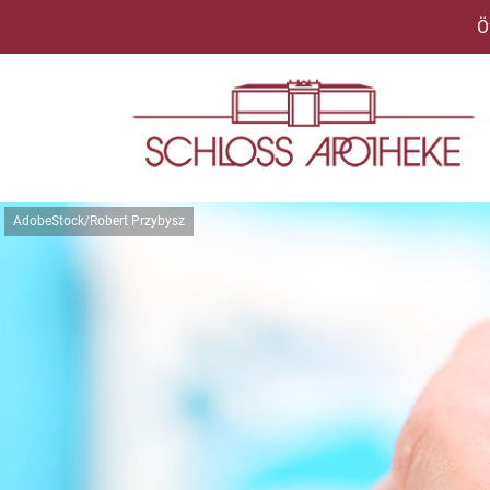
Ö
AdobeStock/Robert Przybysz