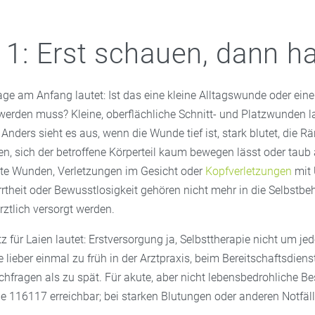
t 1: Erst schauen, dann h
age am Anfang lautet: Ist das eine kleine Alltagswunde oder eine
 werden muss? Kleine, oberflächliche Schnitt- und Platzwunden l
 Anders sieht es aus, wenn die Wunde tief ist, stark blutet, die R
n, sich der betroffene Körperteil kaum bewegen lässt oder taub 
te Wunden, Verletzungen im Gesicht oder
Kopfverletzungen
mit 
rrtheit oder Bewusstlosigkeit gehören nicht mehr in die Selbstb
rztlich versorgt werden.
z für Laien lautet: Erstversorgung ja, Selbsttherapie nicht um je
te lieber einmal zu früh in der Arztpraxis, beim Bereitschaftsdiens
fragen als zu spät. Für akute, aber nicht lebensbedrohliche Be
e 116117 erreichbar; bei starken Blutungen oder anderen Notfälle