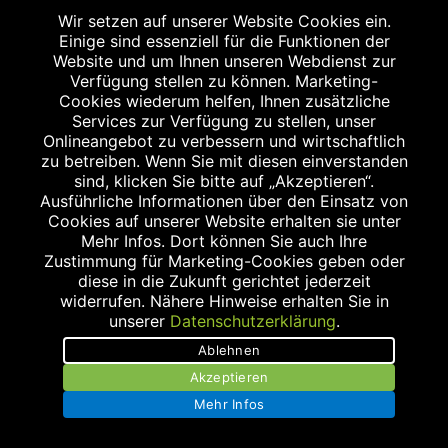
Wir setzen auf unserer Website Cookies ein.
Einige sind essenziell für die Funktionen der
Website und um Ihnen unseren Webdienst zur
WEITERE STANDORTE
Verfügung stellen zu können. Marketing-
Cookies wiederum helfen, Ihnen zusätzliche
Services zur Verfügung zu stellen, unser
Onlineangebot zu verbessern und wirtschaftlich
zu betreiben. Wenn Sie mit diesen einverstanden
sind, klicken Sie bitte auf „Akzeptieren“.
Ausführliche Informationen über den Einsatz von
Cookies auf unserer Website erhalten sie unter
Mehr Infos. Dort können Sie auch Ihre
MEILWALD-APOTHEKE
Zustimmung für Marketing-Cookies geben oder
diese in die Zukunft gerichtet jederzeit
Konrad-Zuse-Straße 14
widerrufen. Nähere Hinweise erhalten Sie in
91052 Erlangen
unserer
Datenschutzerklärung
.
Tel.: 09131/125 66 0
Ablehnen
Fax: 09131/125 62 4
Akzeptieren
apo@meilwald-apotheke.de
Mehr Infos