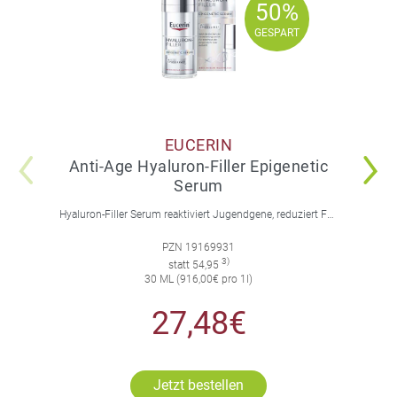
50%
50%
GESPART
GESPART
EUCERIN
Anti-Age Hyaluron-Filler Epigenetic
Serum
Hyaluron-Filler Serum reaktiviert Jugendgene, reduziert Falten und feine Linien, spendet intensive Feuchtigkeit und strafft die Gesichtskonturen.
PZN 19169931
3)
statt 54,95
30 ML (916,00€ pro 1l)
27,48€
Jetzt bestellen