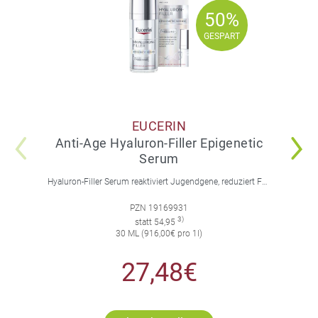
50%
50%
GESPART
GESPART
EUCERIN
Anti-Age Hyaluron-Filler Epigenetic
Serum
Hyaluron-Filler Serum reaktiviert Jugendgene, reduziert Falten und feine Linien, spendet intensive Feuchtigkeit und strafft die Gesichtskonturen.
PZN 19169931
3)
statt 54,95
30 ML (916,00€ pro 1l)
27,48€