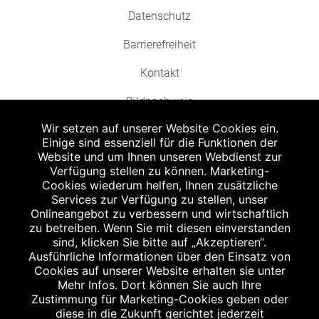
Datenschutz
Barrierefreiheit
Kontakt
Bildnachweis
Wir setzen auf unserer Website Cookies ein.
Einige sind essenziell für die Funktionen der
Website und um Ihnen unseren Webdienst zur
Verfügung stellen zu können. Marketing-
Cookies wiederum helfen, Ihnen zusätzliche
Abgabe in haushaltsüblichen Mengen, solange der Vorrat reicht. Für Druck-
und Satzfehler keine Haftung.
Services zur Verfügung zu stellen, unser
1
Onlineangebot zu verbessern und wirtschaftlich
Zu Risiken und Nebenwirkungen lesen Sie die Packungsbeilage und fragen
Sie Ihren Arzt oder Apotheker.
zu betreiben. Wenn Sie mit diesen einverstanden
2
sind, klicken Sie bitte auf „Akzeptieren“.
Angabe nach der deutschen Arzneimitteltaxe Apothekenerstattungspreis
(AEP). Der AEP ist keine unverbindliche Preisempfehlung der Hersteller. Der
Ausführliche Informationen über den Einsatz von
AEP ist ein von den Apotheken in Ansatz gebrachter Preis für rezeptfreie
Cookies auf unserer Website erhalten sie unter
Arzneimittel. Er entspricht in der Höhe dem für Apotheken verbindlichen
Mehr Infos. Dort können Sie auch Ihre
Abgabepreis, zu dem eine Apotheke in bestimmten Fällen (z.B. bei Kindern
Zustimmung für Marketing-Cookies geben oder
unter 12 Jahren) das Produkt mit der gesetzlichen Krankenversicherung
abrechnet. Der AEP ist der allgemeine Erstattungspreis im Falle einer
diese in die Zukunft gerichtet jederzeit