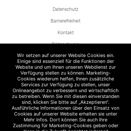
Datenschutz
Barrierefreiheit
Kontakt
Bildnachweis
Wir setzen auf unserer Website Cookies ein.
Einige sind essenziell für die Funktionen der
Website und um Ihnen unseren Webdienst zur
Verfügung stellen zu können. Marketing-
Cookies wiederum helfen, Ihnen zusätzliche
Abgabe in haushaltsüblichen Mengen, solange der Vorrat reicht. Für Druck-
und Satzfehler keine Haftung.
Services zur Verfügung zu stellen, unser
1
Onlineangebot zu verbessern und wirtschaftlich
Zu Risiken und Nebenwirkungen lesen Sie die Packungsbeilage und fragen
Sie Ihren Arzt oder Apotheker.
zu betreiben. Wenn Sie mit diesen einverstanden
2
sind, klicken Sie bitte auf „Akzeptieren“.
Angabe nach der deutschen Arzneimitteltaxe Apothekenerstattungspreis
(AEP). Der AEP ist keine unverbindliche Preisempfehlung der Hersteller. Der
Ausführliche Informationen über den Einsatz von
AEP ist ein von den Apotheken in Ansatz gebrachter Preis für rezeptfreie
Cookies auf unserer Website erhalten sie unter
Arzneimittel. Er entspricht in der Höhe dem für Apotheken verbindlichen
Mehr Infos. Dort können Sie auch Ihre
Abgabepreis, zu dem eine Apotheke in bestimmten Fällen (z.B. bei Kindern
Zustimmung für Marketing-Cookies geben oder
unter 12 Jahren) das Produkt mit der gesetzlichen Krankenversicherung
abrechnet. Der AEP ist der allgemeine Erstattungspreis im Falle einer