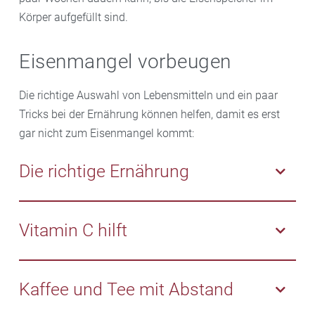
Körper aufgefüllt sind.
Eisenmangel vorbeugen
Die richtige Auswahl von Lebensmitteln und ein paar
Tricks bei der Ernährung können helfen, damit es erst
gar nicht zum Eisenmangel kommt:
Die richtige Ernährung
Eisen kommt sowohl zweiwertig wie auch dreiwertig
vor, wobei der Körper zweiwertiges Eisen besser
Vitamin C hilft
aufnehmen kann. Zweiwertiges Eisen ist vor allem in
Fleisch und Innereien enthalten. Gute pflanzliche
Damit der Körper Eisen aufnehmen kann, braucht er
Eisenquellen sind Rote Bete, Rosenkohl, Fenchel,
Unterstützung in Form von
Vitamin C
. Zum Beispiel
Kaffee und Tee mit Abstand
Grünkohl, Produkte aus Vollkorngetreide,
zum Essen Orangensaft trinken oder als Nachtisch