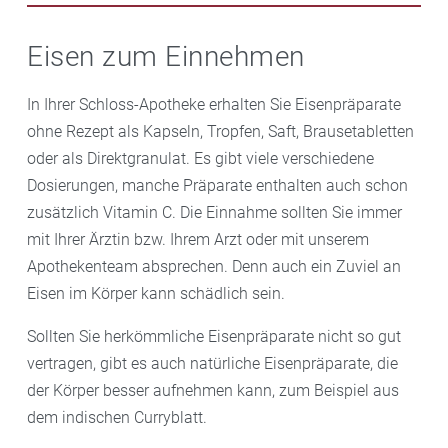
Hülsenfrüchte wie Linsen oder Kichererbsen,
Obst essen. Als Beilage eignet sich Vitamin-C-reiches
Wer gerne nach dem Essen einen Kaffee, Tee oder ein
Haferflocken, Nüsse, Sesamsamen, Kürbiskerne oder
Gemüse wie rote Paprika oder Brokkoli. Bei Getreide
Glas Rotwein trinkt, sollte damit nach Empfehlungen
Eisen zum Einnehmen
Soja.
und Hülsenfrüchten kann vorheriges Einweichen oder
der Verbraucherzentrale eine halbe Stunde warten.
Fermentieren die Eisenaufnahme erleichtern.
Verschiedene Gerbstoffe, wie zum Beispiel Tannin in
In Ihrer Schloss-Apotheke erhalten Sie Eisenpräparate
diesen Getränken, hemmen die Eisenaufnahme. Auch
ohne Rezept als Kapseln, Tropfen, Saft, Brausetabletten
das Calzium in Milch und Milchprodukten kann
oder als Direktgranulat. Es gibt viele verschiedene
verhindern, dass Eisen vom Körper aufgenommen
Dosierungen, manche Präparate enthalten auch schon
wird. Das gilt vor allem für pflanzliches Eisen, aber
zusätzlich Vitamin C. Die Einnahme sollten Sie immer
auch für Eisenpräparate.
mit Ihrer Ärztin bzw. Ihrem Arzt oder mit unserem
Apothekenteam absprechen. Denn auch ein Zuviel an
Eisen im Körper kann schädlich sein.
Sollten Sie herkömmliche Eisenpräparate nicht so gut
vertragen, gibt es auch natürliche Eisenpräparate, die
der Körper besser aufnehmen kann, zum Beispiel aus
dem indischen Curryblatt.