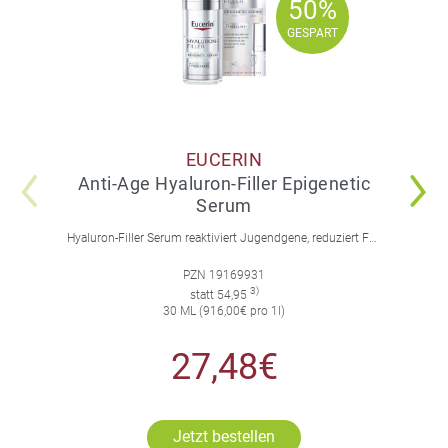
50%
50%
GESPART
GESPART
EUCERIN
Anti-Age Hyaluron-Filler Epigenetic
Serum
Hyaluron-Filler Serum reaktiviert Jugendgene, reduziert Falten und feine Linien, spendet intensive Feuchtigkeit und strafft die Gesichtskonturen.
PZN 19169931
3)
statt 54,95
30 ML (916,00€ pro 1l)
27,48€
Jetzt bestellen