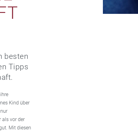
FT
m besten
en Tipps
aft.
ihre
nes Kind über
 nur
 als vor der
ut. Mit diesen