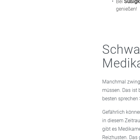
Bei
Süßigk
genießen!
Schwan
Medik
Manchmal zwingt
müssen. Das ist 
besten sprechen S
Gefährlich könn
in diesem Zeitra
gibt es Medikame
Reizhusten. Das 