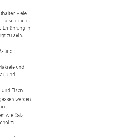
halten viele
h Hülsenfrüchte
e Ernährung in
gt zu sein.
ß- und
Makrele und
jau und
und Eisen
2
egessen werden.
lami.
en wie Salz
menöl zu