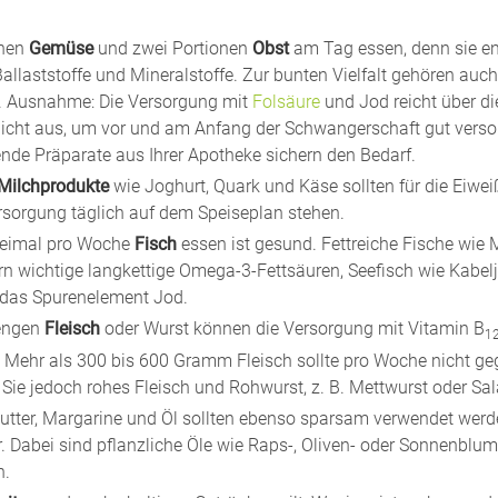
onen
Gemüse
und zwei Portionen
Obst
am Tag essen, denn sie ent
Ballaststoffe und Mineralstoffe. Zur bunten Vielfalt gehören auc
. Ausnahme: Die Versorgung mit
Folsäure
und Jod reicht über di
nicht aus, um vor und am Anfang der Schwangerschaft gut versor
nde Präparate aus Ihrer Apotheke sichern den Bedarf.
Milchprodukte
wie Joghurt, Quark und Käse sollten für die Eiwei
sorgung täglich auf dem Speiseplan stehen.
weimal pro Woche
Fisch
essen ist gesund. Fettreiche Fische wie 
ern wichtige langkettige Omega-3-Fettsäuren, Seefisch wie Kabel
das Spurenelement Jod.
engen
Fleisch
oder Wurst können die Versorgung mit Vitamin B
1
n. Mehr als 300 bis 600 Gramm Fleisch sollte pro Woche nicht g
Sie jedoch rohes Fleisch und Rohwurst, z. B. Mettwurst oder Sa
utter, Margarine und Öl sollten ebenso sparsam verwendet werd
. Dabei sind pflanzliche Öle wie Raps-, Oliven- oder Sonnenblu
n.