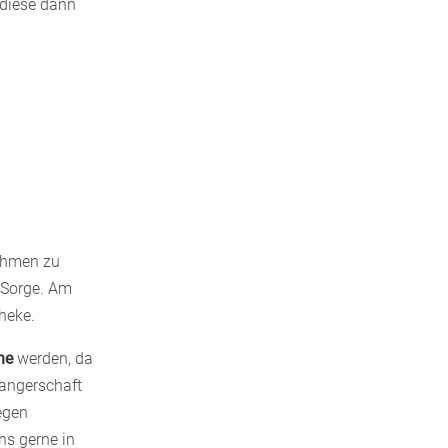
 diese dann
ehmen zu
 Sorge. Am
theke.
he
werden, da
wangerschaft
egen
ns gerne in