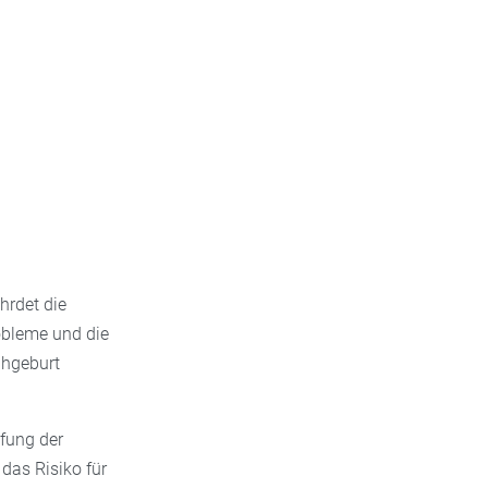
hrdet die
obleme und die
ühgeburt
ifung der
das Risiko für