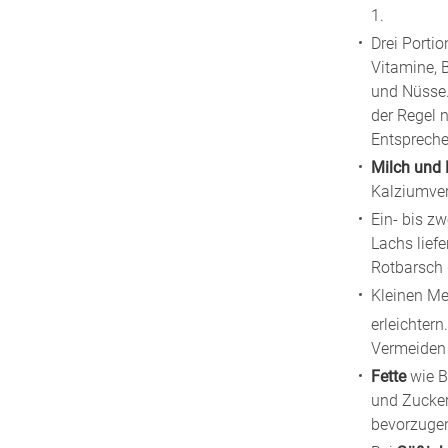
1.
Drei Porti
Vitamine, 
und Nüsse
der Regel 
Entspreche
Milch und 
Kalziumver
Ein- bis z
Lachs lief
Rotbarsch 
Kleinen M
erleichter
Vermeiden 
Fette
wie B
und Zucker
bevorzuge