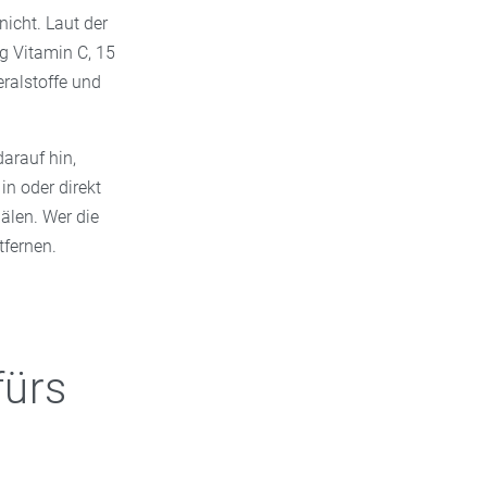
nicht. Laut der
g Vitamin C, 15
ralstoffe und
arauf hin,
n oder direkt
hälen. Wer die
tfernen.
fürs