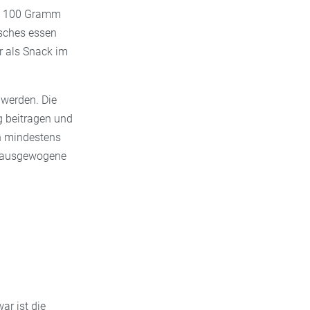
ro 100 Gramm
risches essen
r als Snack im
 werden. Die
g beitragen und
in mindestens
ne ausgewogene
ar ist die