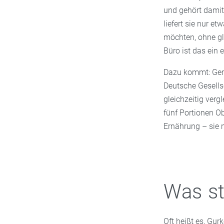
und gehört dami
liefert sie nur et
möchten, ohne gl
Büro ist das ein e
Dazu kommt: Gemü
Deutsche Gesellsc
gleichzeitig verg
fünf Portionen O
Ernährung – sie 
Was st
Oft heißt es, Gur