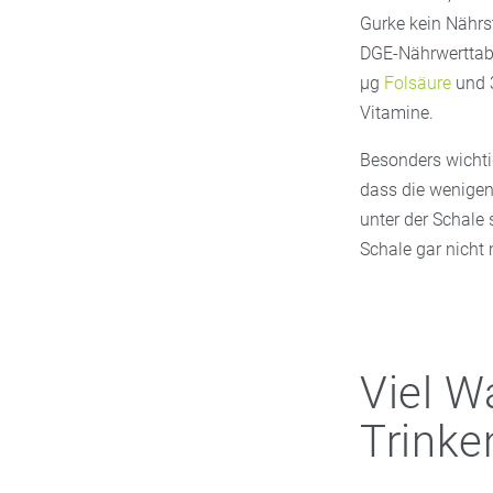
Gurke kein Nährst
DGE-Nährwerttabe
µg
Folsäure
und 3
Vitamine.
Besonders wichti
dass die wenigen
unter der Schale 
Schale gar nicht
Viel W
Trinke