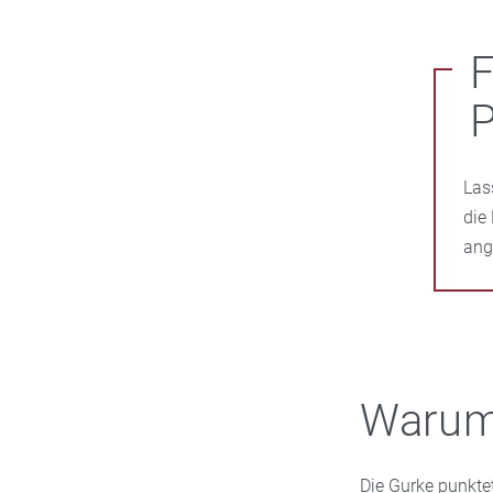
F
P
Las
die
ang
Warum 
Die Gurke punktet