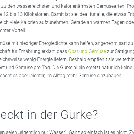
t zu den wasserreichsten und kalorienärmsten Gemüsearten. P
wa 12 bis 13 Kilokalorien. Damit ist sie ideal für alle, die etwas F
eich viele Kalorien aufzunehmen. Gerade an warmen Tagen ode
chter Vorteil.
se mit niedriger Energiedichte kann helfen, angenehm satt zu
haft für Ernährung erklärt, dass
Obst und Gemüse
zur Sättigun
leichsweise wenig Energie liefern. Deshalb empfiehlt sie weiterh
bst und Gemüse pro Tag. Die Gurke allein ersetzt natürlich kei
macht es aber leichter, im Alltag mehr Gemüse einzubauen.
eckt in der Gurke?
ken seien „eigentlich nur Wasser“. Ganz so einfach ist es nicht. Zw