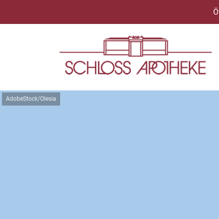
Ö
AdobeStock/Olesia