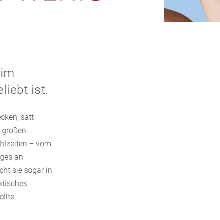
 im
iebt ist.
cken, satt
n großen
Mahlzeiten – vom
iges an
ht sie sogar in
ktisches
llte.