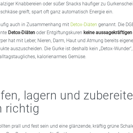
t salziger Knabbereien oder süßer Snacks häufiger zu Gurkensche
chkäse greift, spart oft ganz automatisch Energie ein.
häufig auch in Zusammenhang mit
Detox-Diäten
genannt. Die DGE 
nnte
Detox-Diäten
oder Entgiftungskuren
keine aussagekräftige
örper hat mit Leber, Nieren, Darm, Haut und Atmung bereits eige
ukte auszuscheiden. Die Gurke ist deshalb kein „Detox-Wunder“
 alltagstaugliches, kalorienarmes Gemüse.
fen, lagern und zubereite
 richtig
llten prall und fest sein und eine glänzende, kräftig grüne Scha