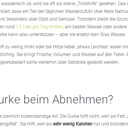
wasserreich ist, wird sie oft als kleine „Trinkhilfe“ gesehen. Das 
rklärt, dass ein Teil der täglichen Wasserzufuhr über feste Nahr
, besonders über Obst und Gemüse. Trotzdem bleibt die Grundr
ten rund
1,5 Liter pro Tag trinken
, am besten Wasser oder andere 
rke kann also unterstützen – aber sie ersetzt kein Glas Wasser.
 zu wenig trinkt oder bei Hitze lieber „etwas Leichtes“ essen mö
richtig. Sie bringt Frische, Volumen und Wasser auf den Teller. 
igkeitsbedarf sollte weiterhin über Getränke gedeckt werden.
Gurke beim Abnehmen?
e ziemlich bodenständige Art. Die Gurke hilft nicht, weil sie Fett
tgiftet“. Sie hilft, weil sie
sehr wenig Kalorien
hat und trotzde