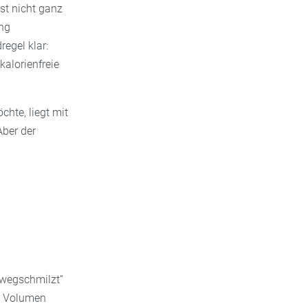
ist nicht ganz
ung
egel klar:
kalorienfreie
chte, liegt mit
Aber der
 „wegschmilzt“
m Volumen