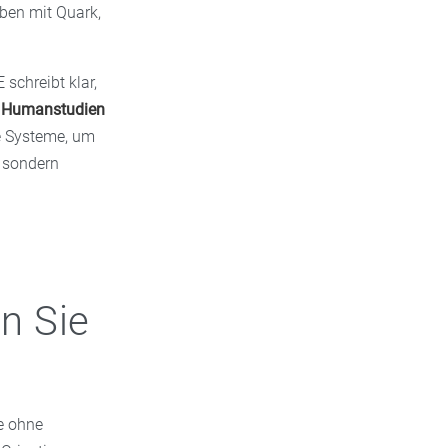
iben mit Quark,
schreibt klar,
n Humanstudien
ne Systeme, um
, sondern
n Sie
le ohne