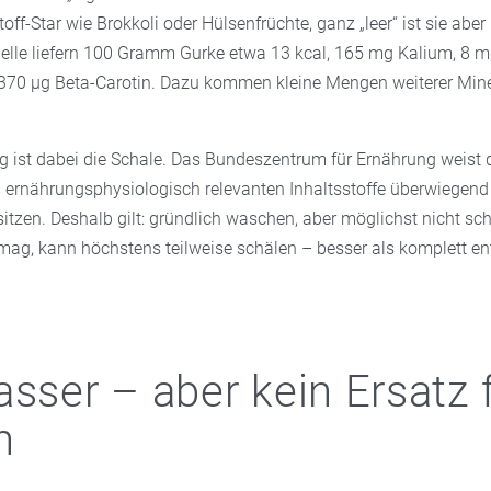
off-Star wie Brokkoli oder Hülsenfrüchte, ganz „leer“ ist sie aber 
lle liefern 100 Gramm Gurke etwa 13 kcal, 165 mg Kalium, 8 m
70 µg Beta-Carotin. Dazu kommen kleine Mengen weiterer Mine
g ist dabei die Schale. Das Bundeszentrum für Ernährung weist d
 ernährungsphysiologisch relevanten Inhaltsstoffe überwiegend i
sitzen. Deshalb gilt: gründlich waschen, aber möglichst nicht sc
 mag, kann höchstens teilweise schälen – besser als komplett en
asser – aber kein Ersatz 
n