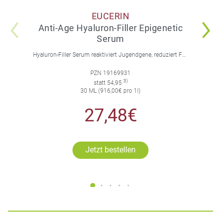
EUCERIN
Anti-Age Hyaluron-Filler Epigenetic
Serum
Hyaluron-Filler Serum reaktiviert Jugendgene, reduziert Falten und feine Linien, spendet intensive Feuchtigkeit und strafft die Gesichtskonturen.
PZN 19169931
3)
statt 54,95
30 ML (916,00€ pro 1l)
27,48€
Jetzt bestellen