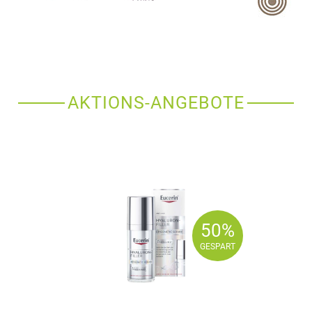
AKTIONS-ANGEBOTE
50%
50%
GESPART
GESPART