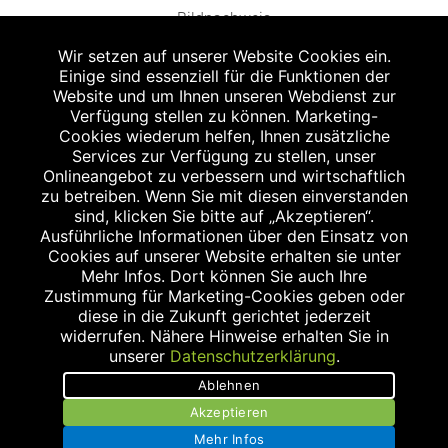
Bildnachweis
Wir setzen auf unserer Website Cookies ein.
Einige sind essenziell für die Funktionen der
Website und um Ihnen unseren Webdienst zur
Verfügung stellen zu können. Marketing-
Cookies wiederum helfen, Ihnen zusätzliche
Abgabe in haushaltsüblichen Mengen, solange der Vorrat reicht. Für Druck-
und Satzfehler keine Haftung.
Services zur Verfügung zu stellen, unser
1
Onlineangebot zu verbessern und wirtschaftlich
Zu Risiken und Nebenwirkungen lesen Sie die Packungsbeilage und fragen
Sie Ihren Arzt oder Apotheker.
zu betreiben. Wenn Sie mit diesen einverstanden
2
sind, klicken Sie bitte auf „Akzeptieren“.
Angabe nach der deutschen Arzneimitteltaxe Apothekenerstattungspreis
(AEP). Der AEP ist keine unverbindliche Preisempfehlung der Hersteller. Der
Ausführliche Informationen über den Einsatz von
AEP ist ein von den Apotheken in Ansatz gebrachter Preis für rezeptfreie
Cookies auf unserer Website erhalten sie unter
Arzneimittel. Er entspricht in der Höhe dem für Apotheken verbindlichen
Mehr Infos. Dort können Sie auch Ihre
Abgabepreis, zu dem eine Apotheke in bestimmten Fällen (z.B. bei Kindern
Zustimmung für Marketing-Cookies geben oder
unter 12 Jahren) das Produkt mit der gesetzlichen Krankenversicherung
abrechnet. Der AEP ist der allgemeine Erstattungspreis im Falle einer
diese in die Zukunft gerichtet jederzeit
Kostenübernahme durch die gesetzlichen Krankenkassen, vor Abzug eines
widerrufen. Nähere Hinweise erhalten Sie in
Zwangsrabattes (zur Zeit 5%) nach §130 Abs. 1 SGB V.
unserer
Datenschutzerklärung
.
3
Unverbindliche Preisempfehlung des Herstellers (UVP).
Ablehnen
powered by apovena.de
Akzeptieren
Mehr Infos