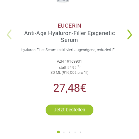
EUCERIN
Anti-Age Hyaluron-Filler Epigenetic
Serum
Hyaluron-Filler Serum reaktiviert Jugendgene, reduziert Falten und feine Linien, spendet intensive Feuchtigkeit und strafft die Gesichtskonturen.
PZN 19169931
3)
statt 54,95
30 ML (916,00€ pro 1l)
27,48€
Jetzt bestellen