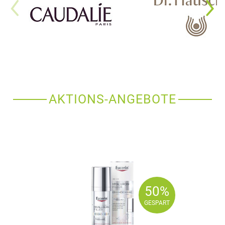
AKTIONS-ANGEBOTE
50%
50%
GESPART
GESPART