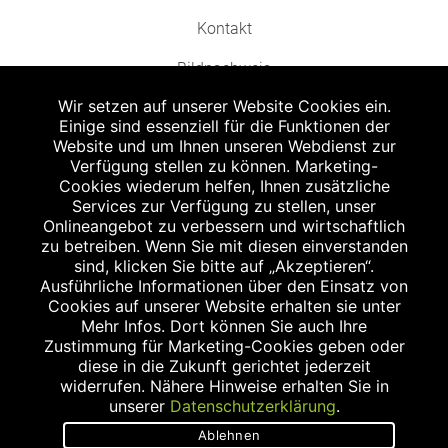
Kontakt
Bildnachweis
Wir setzen auf unserer Website Cookies ein.
Einige sind essenziell für die Funktionen der
Website und um Ihnen unseren Webdienst zur
Verfügung stellen zu können. Marketing-
Cookies wiederum helfen, Ihnen zusätzliche
Abgabe in haushaltsüblichen Mengen, solange der Vorrat reicht. Für Druck-
und Satzfehler keine Haftung.
Services zur Verfügung zu stellen, unser
1
Onlineangebot zu verbessern und wirtschaftlich
Zu Risiken und Nebenwirkungen lesen Sie die Packungsbeilage und fragen
Sie Ihren Arzt oder Apotheker.
zu betreiben. Wenn Sie mit diesen einverstanden
2
sind, klicken Sie bitte auf „Akzeptieren“.
Angabe nach der deutschen Arzneimitteltaxe Apothekenerstattungspreis
(AEP). Der AEP ist keine unverbindliche Preisempfehlung der Hersteller. Der
Ausführliche Informationen über den Einsatz von
AEP ist ein von den Apotheken in Ansatz gebrachter Preis für rezeptfreie
Cookies auf unserer Website erhalten sie unter
Arzneimittel. Er entspricht in der Höhe dem für Apotheken verbindlichen
Mehr Infos. Dort können Sie auch Ihre
Abgabepreis, zu dem eine Apotheke in bestimmten Fällen (z.B. bei Kindern
Zustimmung für Marketing-Cookies geben oder
unter 12 Jahren) das Produkt mit der gesetzlichen Krankenversicherung
abrechnet. Der AEP ist der allgemeine Erstattungspreis im Falle einer
diese in die Zukunft gerichtet jederzeit
Kostenübernahme durch die gesetzlichen Krankenkassen, vor Abzug eines
widerrufen. Nähere Hinweise erhalten Sie in
Zwangsrabattes (zur Zeit 5%) nach §130 Abs. 1 SGB V.
unserer
Datenschutzerklärung
.
3
Unverbindliche Preisempfehlung des Herstellers (UVP).
Ablehnen
powered by apovena.de