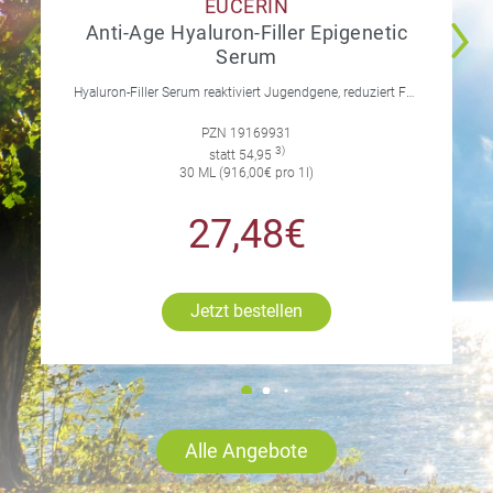
EUCERIN
Anti-Age Hyaluron-Filler Epigenetic
Serum
Hyaluron-Filler Serum reaktiviert Jugendgene, reduziert Falten und feine Linien, spendet intensive Feuchtigkeit und strafft die Gesichtskonturen.
PZN 19169931
3)
statt 54,95
30 ML (916,00€ pro 1l)
27,48€
Jetzt bestellen
Alle Angebote