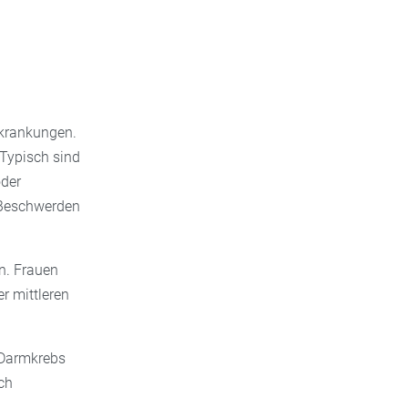
krankungen.
 Typisch sind
der
e Beschwerden
n. Frauen
r mittleren
r Darmkrebs
ch