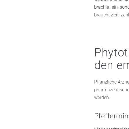
brachial ein, so
braucht Zeit, zah
Phytot
den em
Pflanzliche Arzn
pharmazeutischer
werden.
Pfeffermi