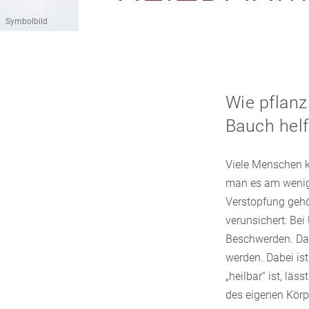
Symbolbild
Wie pflanz
Bauch hel
Viele Menschen k
man es am wenig
Verstopfung gehö
verunsichert: Bei
Beschwerden. Das
werden. Dabei is
„heilbar“ ist, lä
des eigenen Körpe