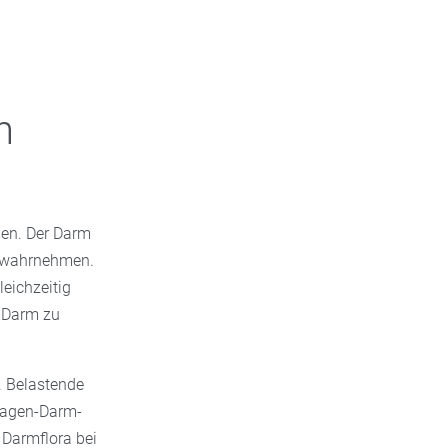
h
en. Der Darm
m wahrnehmen.
eichzeitig
r Darm zu
. Belastende
Magen-Darm-
 Darmflora bei