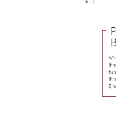
Rolle.
P
B
Wir
Ihr
ber
Ihn
Erl