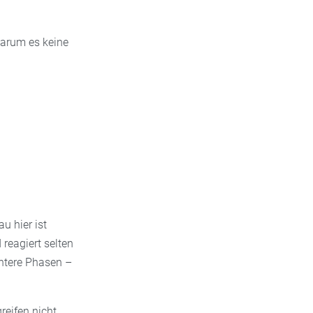
warum es keine
u hier ist
reagiert selten
htere Phasen –
reifen nicht