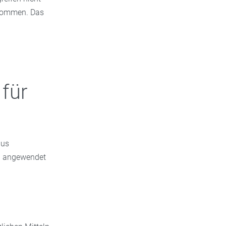
 kommen. Das
 für
aus
ig angewendet