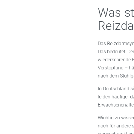
Was st
Reizd
Das Reizdarmsyn
Das bedeutet: Der
wiederkehrende 
Verstopfung – hä
nach dem Stuhlga
In Deutschland s
leiden häufiger 
Erwachsenenalter 
Wichtig zu wissen
noch für andere 
eingeschränkt se