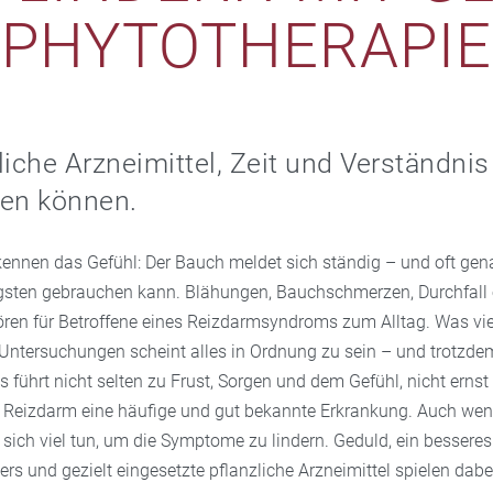
PHYTOTHERAPIE
liche Arzneimittel, Zeit und Verständni
fen können.
ennen das Gefühl: Der Bauch meldet sich ständig – und oft ge
sten gebrauchen kann. Blähungen, Bauchschmerzen, Durchfall 
ren für Betroffene eines Reizdarmsyndroms zum Alltag. Was vie
 Untersuchungen scheint alles in Ordnung zu sein – und trotzde
 führt nicht selten zu Frust, Sorgen und dem Gefühl, nicht ern
t Reizdarm eine häufige und gut bekannte Erkrankung. Auch wenn
sst sich viel tun, um die Symptome zu lindern. Geduld, ein bessere
rs und gezielt eingesetzte pflanzliche Arzneimittel spielen dabei