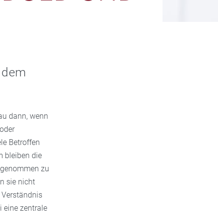
s dem
nau dann, wenn
oder
le Betroffen
m bleiben die
st genommen zu
 sie nicht
s Verständnis
 eine zentrale