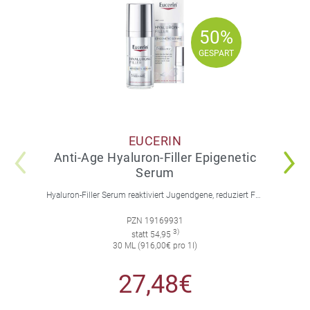
50%
50%
GESPART
GESPART
EUCERIN
Anti-Age Hyaluron-Filler Epigenetic
Serum
Hyaluron-Filler Serum reaktiviert Jugendgene, reduziert Falten und feine Linien, spendet intensive Feuchtigkeit und strafft die Gesichtskonturen.
PZN 19169931
3)
statt 54,95
30 ML (916,00€ pro 1l)
27,48€