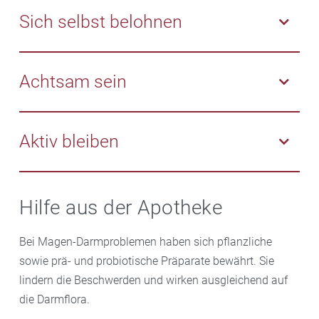
Entspannungsphasen. Versuchen Sie, beide im
Sich selbst belohnen
Einklang zu halten.
Belohnen Sie sich nach einer Belastung und nehmen
Sie eine kleine Auszeit oder erfüllen Sie sich einen
Achtsam sein
Wunsch.
Versuchen Sie, sich auf die Gegenwart zu
konzentrieren. Das Leben bewusst im Augenblick
Aktiv bleiben
wahrzunehmen, vermittelt Glück und Zufriedenheit.
Seien Sie jeden Tag mindestens 30 Minuten körperlich
aktiv und ernähren Sie sich ausgewogen mit
Hilfe aus der Apotheke
natürlichen Lebensmitteln.
Bei Magen-Darmproblemen haben sich pflanzliche
sowie prä- und probiotische Präparate bewährt. Sie
lindern die Beschwerden und wirken ausgleichend auf
die Darmflora.