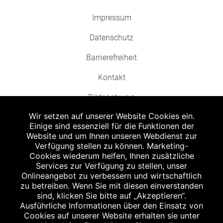
Impressum
Datenschutz
Barrierefreiheit
Kontakt
Bildnachweis
Wir setzen auf unserer Website Cookies ein.
Einige sind essenziell für die Funktionen der
Website und um Ihnen unseren Webdienst zur
Verfügung stellen zu können. Marketing-
Cookies wiederum helfen, Ihnen zusätzliche
Abgabe in haushaltsüblichen Mengen, solange der Vorrat reicht. Für Druck-
und Satzfehler keine Haftung.
Services zur Verfügung zu stellen, unser
1
Onlineangebot zu verbessern und wirtschaftlich
Zu Risiken und Nebenwirkungen lesen Sie die Packungsbeilage und fragen
Sie Ihren Arzt oder Apotheker.
zu betreiben. Wenn Sie mit diesen einverstanden
2
sind, klicken Sie bitte auf „Akzeptieren“.
Angabe nach der deutschen Arzneimitteltaxe Apothekenerstattungspreis
(AEP). Der AEP ist keine unverbindliche Preisempfehlung der Hersteller. Der
Ausführliche Informationen über den Einsatz von
AEP ist ein von den Apotheken in Ansatz gebrachter Preis für rezeptfreie
Cookies auf unserer Website erhalten sie unter
Arzneimittel. Er entspricht in der Höhe dem für Apotheken verbindlichen