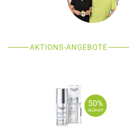
AKTIONS-ANGEBOTE
50%
50%
GESPART
GESPART