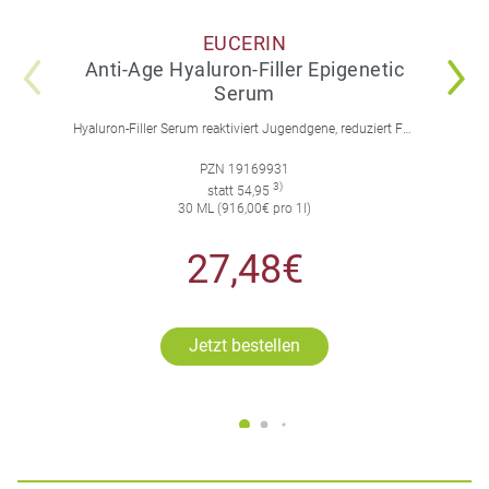
EUCERIN
Anti-Age Hyaluron-Filler Epigenetic
Serum
Hyaluron-Filler Serum reaktiviert Jugendgene, reduziert Falten und feine Linien, spendet intensive Feuchtigkeit und strafft die Gesichtskonturen.
PZN 19169931
3)
statt 54,95
30 ML (916,00€ pro 1l)
27,48€
Jetzt bestellen