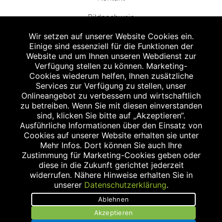
Bildnachweis
Wir setzen auf unserer Website Cookies ein.
Einige sind essenziell für die Funktionen der
Website und um Ihnen unseren Webdienst zur
Verfügung stellen zu können. Marketing-
Cookies wiederum helfen, Ihnen zusätzliche
Abgabe in haushaltsüblichen Mengen, solange der Vorrat reicht. Für Druck-
und Satzfehler keine Haftung.
Services zur Verfügung zu stellen, unser
1
Onlineangebot zu verbessern und wirtschaftlich
Zu Risiken und Nebenwirkungen lesen Sie die Packungsbeilage und fragen
Sie Ihren Arzt oder Apotheker.
zu betreiben. Wenn Sie mit diesen einverstanden
2
sind, klicken Sie bitte auf „Akzeptieren“.
Angabe nach der deutschen Arzneimitteltaxe Apothekenerstattungspreis
(AEP). Der AEP ist keine unverbindliche Preisempfehlung der Hersteller. Der
Ausführliche Informationen über den Einsatz von
AEP ist ein von den Apotheken in Ansatz gebrachter Preis für rezeptfreie
Cookies auf unserer Website erhalten sie unter
Arzneimittel. Er entspricht in der Höhe dem für Apotheken verbindlichen
Mehr Infos. Dort können Sie auch Ihre
Abgabepreis, zu dem eine Apotheke in bestimmten Fällen (z.B. bei Kindern
Zustimmung für Marketing-Cookies geben oder
unter 12 Jahren) das Produkt mit der gesetzlichen Krankenversicherung
abrechnet. Der AEP ist der allgemeine Erstattungspreis im Falle einer
diese in die Zukunft gerichtet jederzeit
Kostenübernahme durch die gesetzlichen Krankenkassen, vor Abzug eines
widerrufen. Nähere Hinweise erhalten Sie in
Zwangsrabattes (zur Zeit 5%) nach §130 Abs. 1 SGB V.
unserer
Datenschutzerklärung
.
3
Unverbindliche Preisempfehlung des Herstellers (UVP).
Ablehnen
powered by apovena.de
Akzeptieren