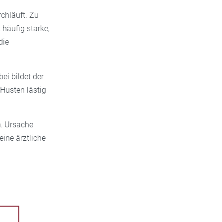
chläuft. Zu
t häufig starke,
die
ei bildet der
Husten lästig
n
. Ursache
ine ärztliche