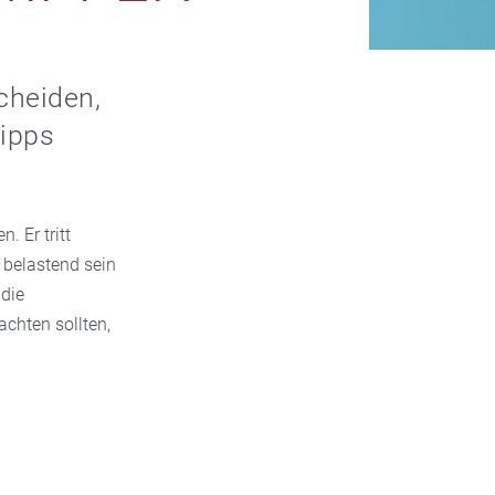
cheiden,
tipps
 Er tritt
 belastend sein
 die
achten sollten,