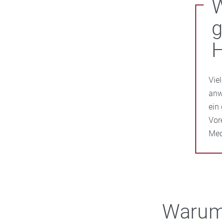
W
Vie
anw
ein
Vor
Med
Warum