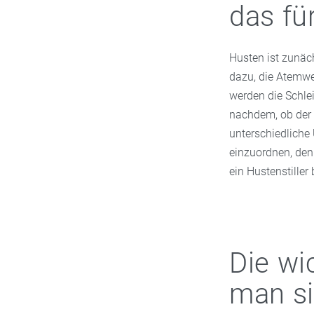
das fü
Husten ist zunäch
dazu, die Atemweg
werden die Schle
nachdem, ob der 
unterschiedliche 
einzuordnen, den
ein Hustenstille
Die wi
man si