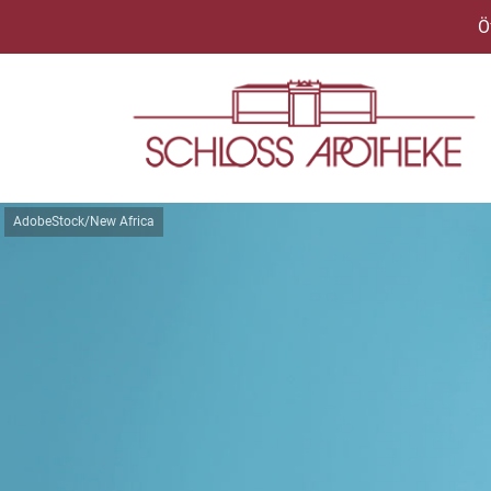
Ö
AdobeStock/New Africa