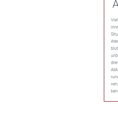
A
Vie
inn
Sit
Ate
blu
unb
dre
Abk
run
ver
ben