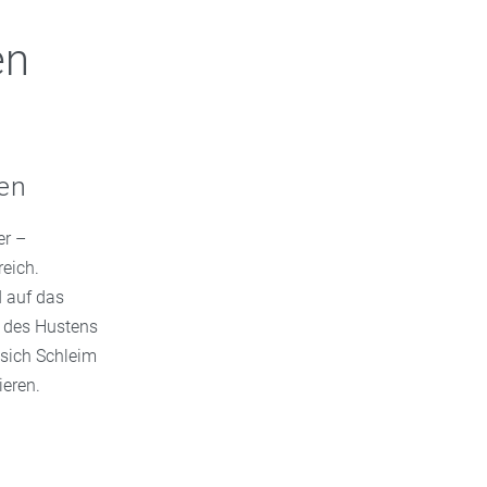
en
ten
er –
eich.
 auf das
t des Hustens
 sich Schleim
ieren.