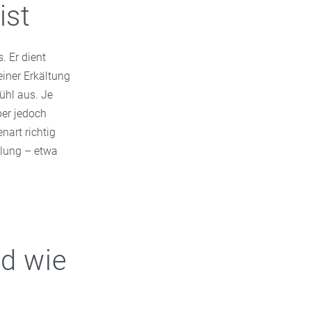
ist
. Er dient
einer Erkältung
ühl aus. Je
per jedoch
nart richtig
dlung – etwa
nd wie