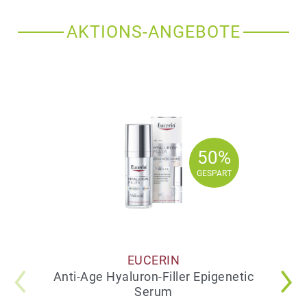
AKTIONS-ANGEBOTE
50%
50%
GESPART
GESPART
EUCERIN
Anti-Age Hyaluron-Filler Epigenetic
Serum