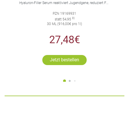
Hyaluron-Filler Serum reaktiviert Jugendgene, reduziert Falten und feine Linien, spendet intensive Feuchtigkeit und strafft die Gesichtskonturen.
PZN 19169931
3)
statt 54,95
30 ML (916,00€ pro 1l)
27,48€
Jetzt bestellen