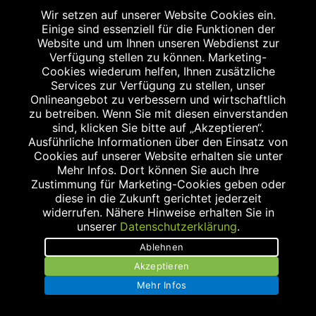
Wir setzen auf unserer Website Cookies ein.
MEILWALD-APOTHEKE
Einige sind essenziell für die Funktionen der
Konrad-Zuse-Straße 14
Website und um Ihnen unseren Webdienst zur
Verfügung stellen zu können. Marketing-
91052 Erlangen
Cookies wiederum helfen, Ihnen zusätzliche
Tel.: 09131/125 66 0
Services zur Verfügung zu stellen, unser
Fax: 09131/125 62 4
Onlineangebot zu verbessern und wirtschaftlich
zu betreiben. Wenn Sie mit diesen einverstanden
apo@meilwald-apotheke.de
sind, klicken Sie bitte auf „Akzeptieren“.
Ausführliche Informationen über den Einsatz von
Cookies auf unserer Website erhalten sie unter
Mehr Infos. Dort können Sie auch Ihre
Zustimmung für Marketing-Cookies geben oder
diese in die Zukunft gerichtet jederzeit
widerrufen. Nähere Hinweise erhalten Sie in
unserer
Datenschutzerklärung
.
APOTHEKE AM ULMENWEG
Ablehnen
Ulmenweg 17
Akzeptieren
91054 Erlangen
Mehr Infos
Tel.: 09131/1253070
Fax: 09131/1253080