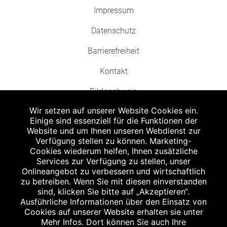
Impressum
Datenschutz
Barrierefreiheit
Kontakt
Bildnachweis
Wir setzen auf unserer Website Cookies ein.
Einige sind essenziell für die Funktionen der
Website und um Ihnen unseren Webdienst zur
Verfügung stellen zu können. Marketing-
Cookies wiederum helfen, Ihnen zusätzliche
Abgabe in haushaltsüblichen Mengen, solange der Vorrat reicht. Für Druck-
und Satzfehler keine Haftung.
Services zur Verfügung zu stellen, unser
1
Onlineangebot zu verbessern und wirtschaftlich
Zu Risiken und Nebenwirkungen lesen Sie die Packungsbeilage und fragen
Sie Ihren Arzt oder Apotheker.
zu betreiben. Wenn Sie mit diesen einverstanden
2
sind, klicken Sie bitte auf „Akzeptieren“.
Angabe nach der deutschen Arzneimitteltaxe Apothekenerstattungspreis
(AEP). Der AEP ist keine unverbindliche Preisempfehlung der Hersteller. Der
Ausführliche Informationen über den Einsatz von
AEP ist ein von den Apotheken in Ansatz gebrachter Preis für rezeptfreie
Cookies auf unserer Website erhalten sie unter
Arzneimittel. Er entspricht in der Höhe dem für Apotheken verbindlichen
Mehr Infos. Dort können Sie auch Ihre
Abgabepreis, zu dem eine Apotheke in bestimmten Fällen (z.B. bei Kindern