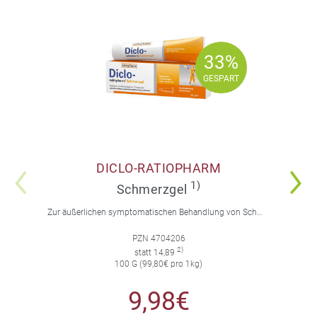
33%
33%
GESPART
GESPART
DICLO-RATIOPHARM
1)
Schmerzgel
Zur äußerlichen symptomatischen Behandlung von Schmerzen, Entzündungen und Schwellungen. Für Erwachsene und Jugendliche über 14 Jahre.
PZN 4704206
2)
statt 14,89
100 G (99,80€ pro 1kg)
9,98€