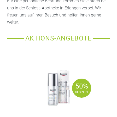
Für eine persönliche Beratung kommen Sie einfach bei
uns in der Schloss-Apotheke in Erlangen vorbei. Wir
freuen uns auf Ihren Besuch und helfen Ihnen gerne
weiter.
AKTIONS-ANGEBOTE
50%
50%
GESPART
GESPART