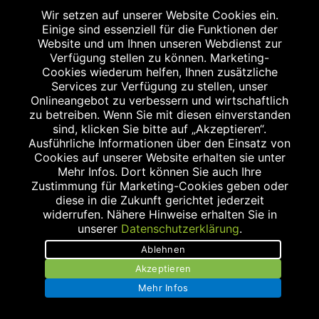
Wir setzen auf unserer Website Cookies ein.
Einige sind essenziell für die Funktionen der
Website und um Ihnen unseren Webdienst zur
Verfügung stellen zu können. Marketing-
Cookies wiederum helfen, Ihnen zusätzliche
Services zur Verfügung zu stellen, unser
Onlineangebot zu verbessern und wirtschaftlich
MEILWALD-APOTHEKE
zu betreiben. Wenn Sie mit diesen einverstanden
sind, klicken Sie bitte auf „Akzeptieren“.
Konrad-Zuse-Straße 14
Ausführliche Informationen über den Einsatz von
91052 Erlangen
Cookies auf unserer Website erhalten sie unter
Tel.: 09131/125 66 0
Mehr Infos. Dort können Sie auch Ihre
Zustimmung für Marketing-Cookies geben oder
Fax: 09131/125 62 4
diese in die Zukunft gerichtet jederzeit
apo@meilwald-apotheke.de
widerrufen. Nähere Hinweise erhalten Sie in
unserer
Datenschutzerklärung
.
Ablehnen
Akzeptieren
Mehr Infos