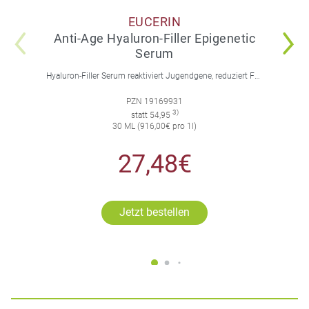
EUCERIN
Anti-Age Hyaluron-Filler Epigenetic
Serum
Hyaluron-Filler Serum reaktiviert Jugendgene, reduziert Falten und feine Linien, spendet intensive Feuchtigkeit und strafft die Gesichtskonturen.
PZN 19169931
3)
statt 54,95
30 ML (916,00€ pro 1l)
27,48€
Jetzt bestellen