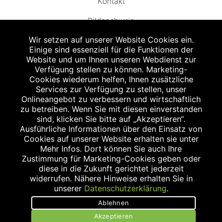
Kontakt
Bildnachweis
Wir setzen auf unserer Website Cookies ein.
Einige sind essenziell für die Funktionen der
Website und um Ihnen unseren Webdienst zur
Verfügung stellen zu können. Marketing-
Cookies wiederum helfen, Ihnen zusätzliche
Abgabe in haushaltsüblichen Mengen, solange der Vorrat reicht. Für Druck-
und Satzfehler keine Haftung.
Services zur Verfügung zu stellen, unser
1
Onlineangebot zu verbessern und wirtschaftlich
Zu Risiken und Nebenwirkungen lesen Sie die Packungsbeilage und fragen
Sie Ihren Arzt oder Apotheker.
zu betreiben. Wenn Sie mit diesen einverstanden
2
sind, klicken Sie bitte auf „Akzeptieren“.
Angabe nach der deutschen Arzneimitteltaxe Apothekenerstattungspreis
(AEP). Der AEP ist keine unverbindliche Preisempfehlung der Hersteller. Der
Ausführliche Informationen über den Einsatz von
AEP ist ein von den Apotheken in Ansatz gebrachter Preis für rezeptfreie
Cookies auf unserer Website erhalten sie unter
Arzneimittel. Er entspricht in der Höhe dem für Apotheken verbindlichen
Mehr Infos. Dort können Sie auch Ihre
Abgabepreis, zu dem eine Apotheke in bestimmten Fällen (z.B. bei Kindern
Zustimmung für Marketing-Cookies geben oder
unter 12 Jahren) das Produkt mit der gesetzlichen Krankenversicherung
abrechnet. Der AEP ist der allgemeine Erstattungspreis im Falle einer
diese in die Zukunft gerichtet jederzeit
Kostenübernahme durch die gesetzlichen Krankenkassen, vor Abzug eines
widerrufen. Nähere Hinweise erhalten Sie in
Zwangsrabattes (zur Zeit 5%) nach §130 Abs. 1 SGB V.
unserer
Datenschutzerklärung
.
3
Unverbindliche Preisempfehlung des Herstellers (UVP).
Ablehnen
powered by apovena.de
Akzeptieren