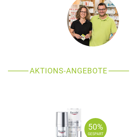
AKTIONS-ANGEBOTE
50%
50%
GESPART
GESPART