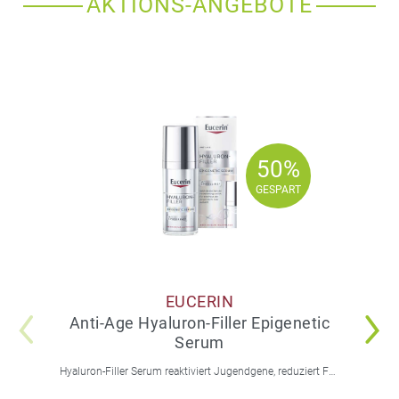
AKTIONS-ANGEBOTE
50%
50%
GESPART
GESPART
EUCERIN
Anti-Age Hyaluron-Filler Epigenetic
Serum
Hyaluron-Filler Serum reaktiviert Jugendgene, reduziert Falten und feine Linien, spendet intensive Feuchtigkeit und strafft die Gesichtskonturen.