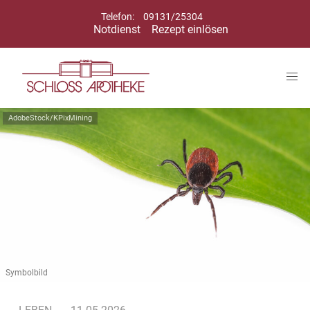
Telefon:
09131/25304
Notdienst
Rezept einlösen
AdobeStock/KPixMining
Symbolbild