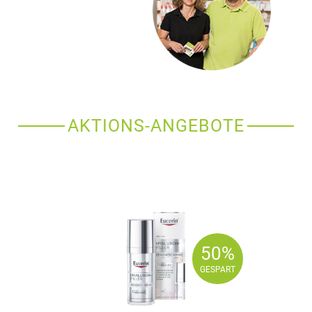
AKTIONS-ANGEBOTE
50%
50%
GESPART
GESPART