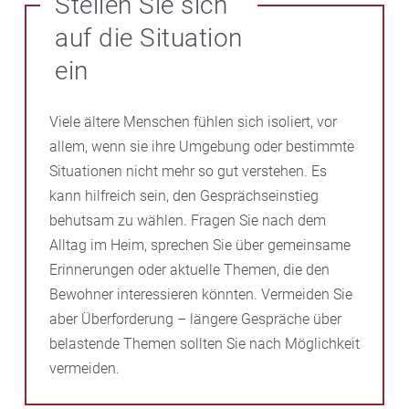
Stellen Sie sich
Corona. Außerdem gilt § 35 IfSG weiter, wonach
es vorkommen, dass Ihr Angehöriger manchmal
Einrichtungen der Pflege die nach dem Stand der
auf die Situation
weniger aufnahmefähig ist oder sich nicht über den
medizinischen Wissenschaft und der
Besuch freut, wie Sie es vielleicht erwarten. Das kann
ein
Pflegewissenschaft erforderlichen Maßnahmen zu
verschiedene Gründe haben – von gesundheitlichen
treffen haben, um Infektionen aller Art zu verhüten
Beschwerden bis hin zu altersbedingten
Viele ältere Menschen fühlen sich isoliert, vor
und die Weiterverbreitung von Krankheitserregern zu
Einschränkungen.
allem, wenn sie ihre Umgebung oder bestimmte
vermeiden. Es ist daher denkbar, dass einige
Situationen nicht mehr so gut verstehen. Es
Einrichtungsleitungen unter Berufung auf ihr
Demenz, altersbedingte Veränderungen und die
kann hilfreich sein, den Gesprächseinstieg
Hausrecht auch weiterhin das Tragen einer Maske
Umstellung auf das Leben im Heim können das
behutsam zu wählen. Fragen Sie nach dem
verlangen.
Verhalten beeinflussen. Zeigen Sie Geduld und
Alltag im Heim, sprechen Sie über gemeinsame
Verständnis. Statt auf feste Reaktionen zu hoffen,
Erinnerungen oder aktuelle Themen, die den
konzentrieren Sie sich darauf, den Moment zu
Bewohner interessieren könnten. Vermeiden Sie
genießen und einfach da zu sein. Für den Bewohner
aber Überforderung – längere Gespräche über
kann allein Ihre Anwesenheit schon viel bedeuten,
belastende Themen sollten Sie nach Möglichkeit
auch wenn er es nicht direkt zeigt.
vermeiden.