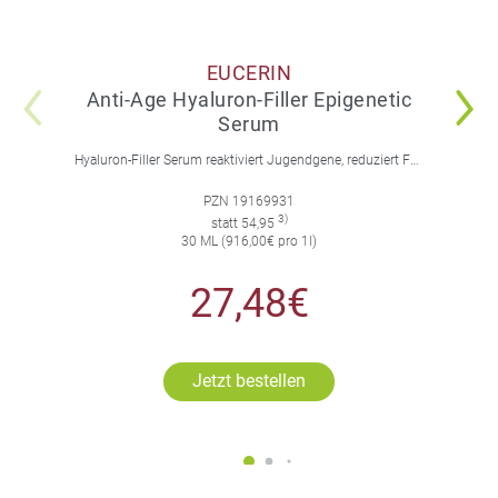
EUCERIN
Anti-Age Hyaluron-Filler Epigenetic
Serum
Hyaluron-Filler Serum reaktiviert Jugendgene, reduziert Falten und feine Linien, spendet intensive Feuchtigkeit und strafft die Gesichtskonturen.
PZN 19169931
3)
statt 54,95
30 ML (916,00€ pro 1l)
27,48€
Jetzt bestellen