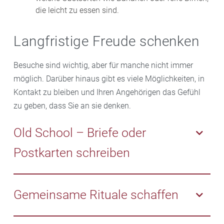
die leicht zu essen sind.
Langfristige Freude schenken
Besuche sind wichtig, aber für manche nicht immer
möglich. Darüber hinaus gibt es viele Möglichkeiten, in
Kontakt zu bleiben und Ihren Angehörigen das Gefühl
zu geben, dass Sie an sie denken.
Old School – Briefe oder
Postkarten schreiben
Handgeschriebene Briefe oder Postkarten sind eine
charmante und persönliche Art, den Kontakt
Gemeinsame Rituale schaffen
aufrechtzuerhalten. Ältere Menschen freuen sich oft
besonders über handschriftliche Nachrichten, die sie
Schaffen Sie Rituale, die Ihrem Angehörigen Sicherheit