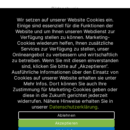
Bildnachweis
Wir setzen auf unserer Website Cookies ein.
Einige sind essenziell für die Funktionen der
Website und um Ihnen unseren Webdienst zur
Verfügung stellen zu können. Marketing-
Cookies wiederum helfen, Ihnen zusätzliche
Abgabe in haushaltsüblichen Mengen, solange der Vorrat reicht. Für Druck-
und Satzfehler keine Haftung.
Services zur Verfügung zu stellen, unser
1
Onlineangebot zu verbessern und wirtschaftlich
Zu Risiken und Nebenwirkungen lesen Sie die Packungsbeilage und fragen
Sie Ihren Arzt oder Apotheker.
zu betreiben. Wenn Sie mit diesen einverstanden
2
sind, klicken Sie bitte auf „Akzeptieren“.
Angabe nach der deutschen Arzneimitteltaxe Apothekenerstattungspreis
(AEP). Der AEP ist keine unverbindliche Preisempfehlung der Hersteller. Der
Ausführliche Informationen über den Einsatz von
AEP ist ein von den Apotheken in Ansatz gebrachter Preis für rezeptfreie
Cookies auf unserer Website erhalten sie unter
Arzneimittel. Er entspricht in der Höhe dem für Apotheken verbindlichen
Mehr Infos. Dort können Sie auch Ihre
Abgabepreis, zu dem eine Apotheke in bestimmten Fällen (z.B. bei Kindern
Zustimmung für Marketing-Cookies geben oder
unter 12 Jahren) das Produkt mit der gesetzlichen Krankenversicherung
abrechnet. Der AEP ist der allgemeine Erstattungspreis im Falle einer
diese in die Zukunft gerichtet jederzeit
Kostenübernahme durch die gesetzlichen Krankenkassen, vor Abzug eines
widerrufen. Nähere Hinweise erhalten Sie in
Zwangsrabattes (zur Zeit 5%) nach §130 Abs. 1 SGB V.
unserer
Datenschutzerklärung
.
3
Unverbindliche Preisempfehlung des Herstellers (UVP).
Ablehnen
powered by apovena.de
Akzeptieren