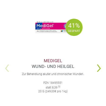
41%
41%
GESPART
GESPART
MEDIGEL
WUND- UND HEILGEL
Zur Behandlung akuter und chronischer Wunden.
PZN 18495551
3)
statt 8,39
20 G (249,00€ pro 1kg)