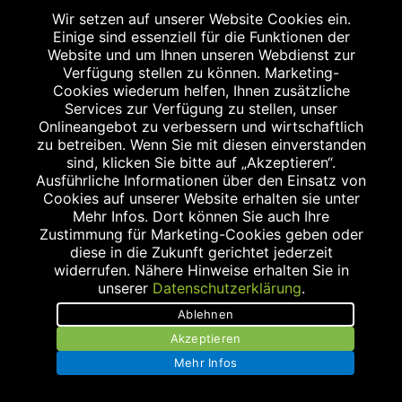
Wir setzen auf unserer Website Cookies ein.
Einige sind essenziell für die Funktionen der
Website und um Ihnen unseren Webdienst zur
Impressum
Verfügung stellen zu können. Marketing-
Cookies wiederum helfen, Ihnen zusätzliche
Datenschutz
Services zur Verfügung zu stellen, unser
Onlineangebot zu verbessern und wirtschaftlich
Barrierefreiheit
zu betreiben. Wenn Sie mit diesen einverstanden
sind, klicken Sie bitte auf „Akzeptieren“.
Kontakt
Ausführliche Informationen über den Einsatz von
Cookies auf unserer Website erhalten sie unter
Bildnachweis
Mehr Infos. Dort können Sie auch Ihre
Zustimmung für Marketing-Cookies geben oder
diese in die Zukunft gerichtet jederzeit
widerrufen. Nähere Hinweise erhalten Sie in
unserer
Datenschutzerklärung
.
Abgabe in haushaltsüblichen Mengen, solange der Vorrat reicht. Für Druck-
Ablehnen
und Satzfehler keine Haftung.
1
Akzeptieren
Zu Risiken und Nebenwirkungen lesen Sie die Packungsbeilage und fragen
Sie Ihren Arzt oder Apotheker.
Mehr Infos
2
Angabe nach der deutschen Arzneimitteltaxe Apothekenerstattungspreis
(AEP). Der AEP ist keine unverbindliche Preisempfehlung der Hersteller. Der