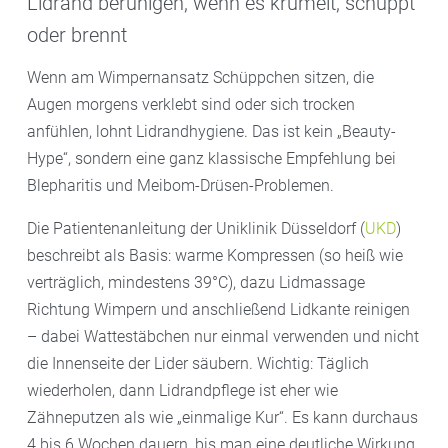
Lidrand beruhigen, wenn es krümelt, schuppt
oder brennt
Wenn am Wimpernansatz Schüppchen sitzen, die
Augen morgens verklebt sind oder sich trocken
anfühlen, lohnt Lidrandhygiene. Das ist kein „Beauty-
Hype“, sondern eine ganz klassische Empfehlung bei
Blepharitis und Meibom-Drüsen-Problemen.
Die Patientenanleitung der Uniklinik Düsseldorf (
UKD
)
beschreibt als Basis: warme Kompressen (so heiß wie
verträglich, mindestens 39°C), dazu Lidmassage
Richtung Wimpern und anschließend Lidkante reinigen
– dabei Wattestäbchen nur einmal verwenden und nicht
die Innenseite der Lider säubern. Wichtig: Täglich
wiederholen, dann Lidrandpflege ist eher wie
Zähneputzen als wie „einmalige Kur“. Es kann durchaus
4 bis 6 Wochen dauern, bis man eine deutliche Wirkung