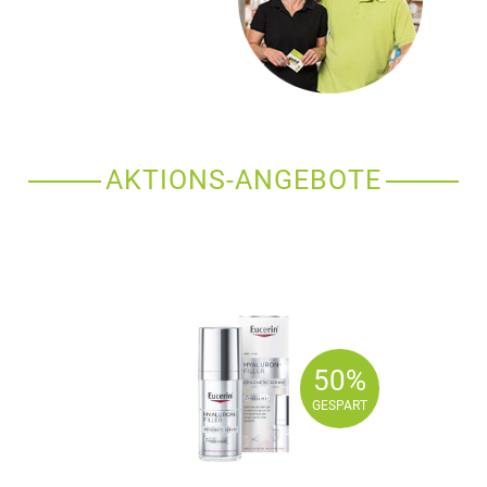
AKTIONS-ANGEBOTE
50%
50%
GESPART
GESPART