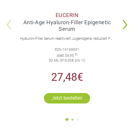
EUCERIN
Anti-Age Hyaluron-Filler Epigenetic
Serum
Hyaluron-Filler Serum reaktiviert Jugendgene, reduziert Falten und feine Linien, spendet intensive Feuchtigkeit und strafft die Gesichtskonturen.
PZN 19169931
3)
statt 54,95
30 ML (916,00€ pro 1l)
27,48€
Jetzt bestellen