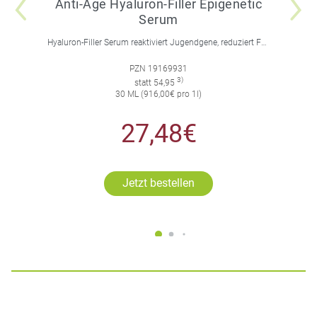
Anti-Age Hyaluron-Filler Epigenetic
Serum
Hyaluron-Filler Serum reaktiviert Jugendgene, reduziert Falten und feine Linien, spendet intensive Feuchtigkeit und strafft die Gesichtskonturen.
PZN 19169931
3)
statt 54,95
30 ML (916,00€ pro 1l)
27,48€
Jetzt bestellen