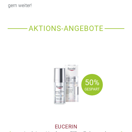
gern weiter!
AKTIONS-ANGEBOTE
50%
50%
GESPART
GESPART
EUCERIN