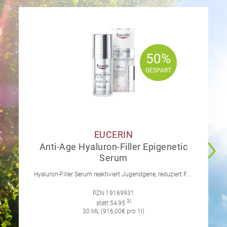
50%
50%
GESPART
GESPART
EUCERIN
Anti-Age Hyaluron-Filler Epigenetic
Serum
Hyaluron-Filler Serum reaktiviert Jugendgene, reduziert Falten und feine Linien, spendet intensive Feuchtigkeit und strafft die Gesichtskonturen.
PZN 19169931
3)
statt 54,95
30 ML (916,00€ pro 1l)