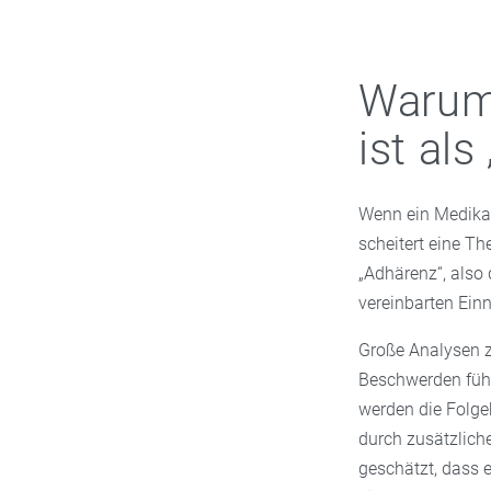
Warum 
ist als
Wenn ein Medikam
scheitert eine Th
„Adhärenz“, also 
vereinbarten Ein
Große Analysen z
Beschwerden führ
werden die Folge
durch zusätzliche
geschätzt, dass e