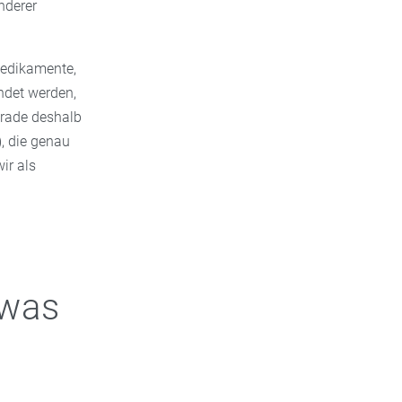
nderer
medikamente,
ndet werden,
Gerade deshalb
), die genau
ir als
 was