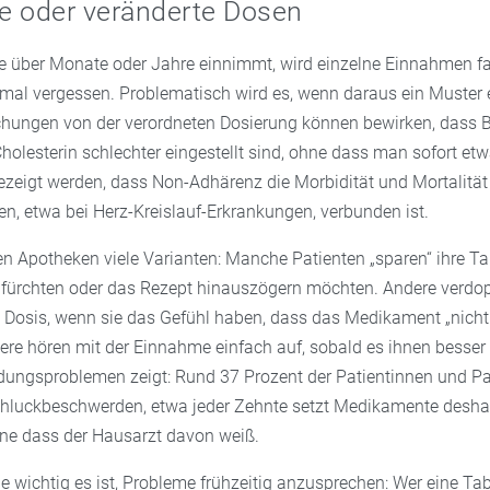
e oder veränderte Dosen
 über Monate oder Jahre einnimmt, wird einzelne Einnahmen fa
mal vergessen. Problematisch wird es, wenn daraus ein Muster 
ungen von der verordneten Dosierung können bewirken, dass B
holesterin schlechter eingestellt sind, ohne dass man sofort etw
ezeigt werden, dass Non-Adhärenz die Morbidität und Mortalität
n, etwa bei Herz-Kreislauf-Erkrankungen, verbunden ist.
en Apotheken viele Varianten: Manche Patienten „sparen“ ihre Tab
fürchten oder das Rezept hinauszögern möchten. Andere verdo
 Dosis, wenn sie das Gefühl haben, dass das Medikament „nicht
ere hören mit der Einnahme einfach auf, sobald es ihnen besser 
ungsproblemen zeigt: Rund 37 Prozent der Patientinnen und Pa
chluckbeschwerden, etwa jeder Zehnte setzt Medikamente desha
ne dass der Hausarzt davon weiß.
wie wichtig es ist, Probleme frühzeitig anzusprechen: Wer eine Tab