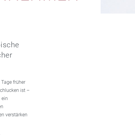
pische
cher
 Tage früher
chlucken ist –
 ein
en
n verstärken