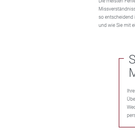
Die meisten Fehle
Missverständnisse
so entscheidend 
und wie Sie mit e
S
M
Ihr
Übe
Wec
per