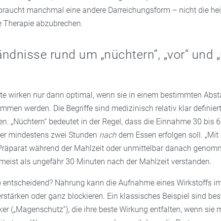
braucht manchmal eine andere Darreichungsform – nicht die he
e Therapie abzubrechen.
ndnisse rund um „nüchtern“, „vor“ und 
e wirken nur dann optimal, wenn sie in einem bestimmten Abst
men werden. Die Begriffe sind medizinisch relativ klar definiert
en. „Nüchtern“ bedeutet in der Regel, dass die Einnahme 30 bis
der mindestens zwei Stunden
nach
dem Essen erfolgen soll. „Mit
Präparat während der Mahlzeit oder unmittelbar danach genomm
meist als ungefähr 30 Minuten nach der Mahlzeit verstanden.
o entscheidend? Nahrung kann die Aufnahme eines Wirkstoffs i
rstärken oder ganz blockieren. Ein klassisches Beispiel sind be
r („Magenschutz“), die ihre beste Wirkung entfalten, wenn sie 