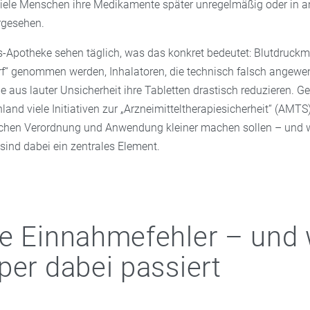
ele Menschen ihre Medikamente später unregelmäßig oder in a
rgesehen.
ss-Apotheke sehen täglich, was das konkret bedeutet: Blutdruck
arf“ genommen werden, Inhalatoren, die technisch falsch angewe
ie aus lauter Unsicherheit ihre Tabletten drastisch reduzieren. 
hland viele Initiativen zur „Arzneimitteltherapiesicherheit“ (AMTS
chen Verordnung und Anwendung kleiner machen sollen – und w
sind dabei ein zentrales Element.
e Einnahmefehler – und
per dabei passiert