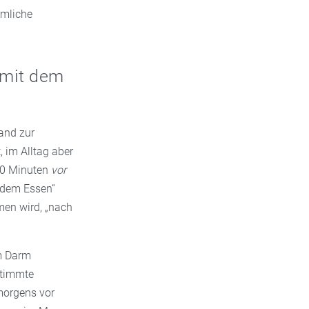
imliche
„mit dem
and zur
, im Alltag aber
 60 Minuten
vor
 dem Essen“
en wird, „nach
m Darm
stimmte
morgens vor