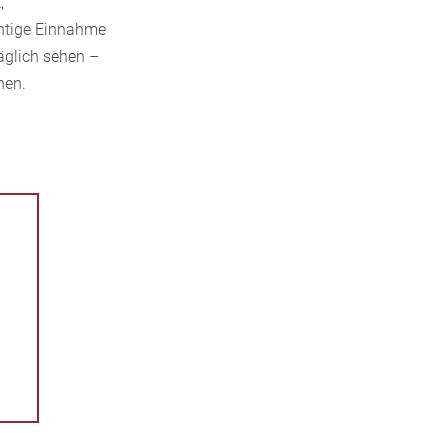
,
chtige Einnahme
äglich sehen –
hen.