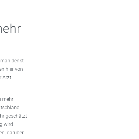
mehr
s man denkt
en hier von
r Arzt
u mehr
utschland
hr geschätzt –
g wird
en; darüber