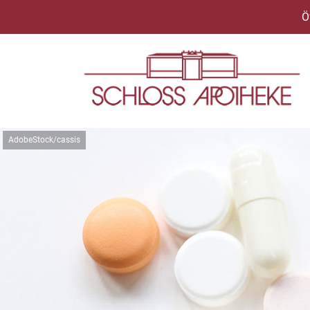
Ö
AdobeStock/cassis