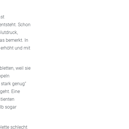
st
entsteht. Schon
lutdruck,
as bemerkt. In
 erhöht und mit
letten, weil sie
ppeln
 stark genug“
geht. Eine
tienten
lb sogar
lette schlecht