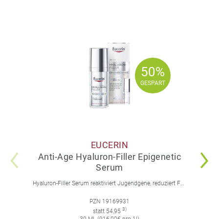
50%
50%
GESPART
GESPART
EUCERIN
Anti-Age Hyaluron-Filler Epigenetic
Serum
Hyaluron-Filler Serum reaktiviert Jugendgene, reduziert Falten und feine Linien, spendet intensive Feuchtigkeit und strafft die Gesichtskonturen.
PZN 19169931
3)
statt 54,95
30 ML (916,00€ pro 1l)