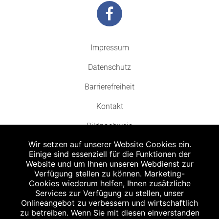
Impressum
Datenschutz
Barrierefreiheit
Kontakt
Bildnachweis
Wir setzen auf unserer Website Cookies ein.
Einige sind essenziell für die Funktionen der
Website und um Ihnen unseren Webdienst zur
Verfügung stellen zu können. Marketing-
Cookies wiederum helfen, Ihnen zusätzliche
Abgabe in haushaltsüblichen Mengen, solange der Vorrat reicht. Für Druck-
und Satzfehler keine Haftung.
Services zur Verfügung zu stellen, unser
1
Onlineangebot zu verbessern und wirtschaftlich
Zu Risiken und Nebenwirkungen lesen Sie die Packungsbeilage und fragen
Sie Ihren Arzt oder Apotheker.
zu betreiben. Wenn Sie mit diesen einverstanden