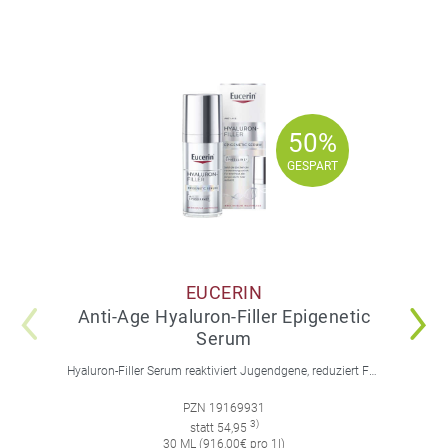
50%
50%
GESPART
GESPART
EUCERIN
Anti-Age Hyaluron-Filler Epigenetic
Serum
Hyaluron-Filler Serum reaktiviert Jugendgene, reduziert Falten und feine Linien, spendet intensive Feuchtigkeit und strafft die Gesichtskonturen.
PZN 19169931
3)
statt 54,95
30 ML (916,00€ pro 1l)