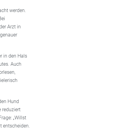
acht werden.
Bei
er Arzt in
 genauer
r in den Hals
utes. Auch
rlesen,
ielerisch
 den Hund
 reduziert
rage: „Willst
t entscheiden.