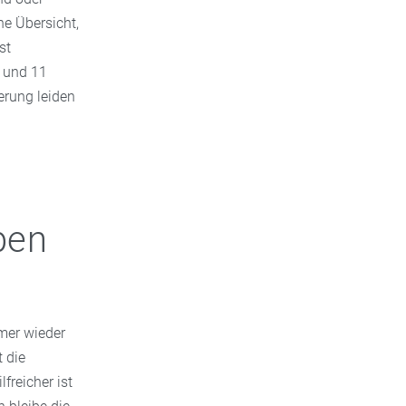
ne Übersicht,
st
n und 11
erung leiden
ben
mmer wieder
 die
freicher ist