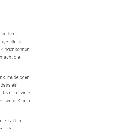
z anderes:
, vielleicht
 Kinder können
 macht die
ank, müde oder
 dass ein
tezeiten, viele
n, wenn Kinder
utzreaktion.
nd oder