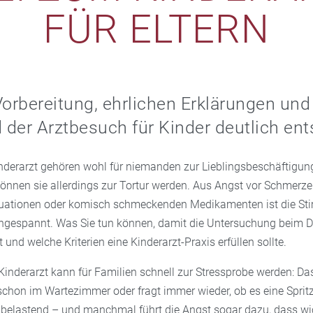
FÜR ELTERN
Vorbereitung, ehrlichen Erklärungen und
d der Arztbesuch für Kinder deutlich ent
derarzt gehören wohl für niemanden zur Lieblingsbeschäftigung
können sie allerdings zur Tortur werden. Aus Angst vor Schmerze
uationen oder komisch schmeckenden Medikamenten ist die St
angespannt. Was Sie tun können, damit die Untersuchung beim D
 und welche Kriterien eine Kinderarzt-Praxis erfüllen sollte.
Kinderarzt kann für Familien schnell zur Stressprobe werden: Da
schon im Wartezimmer oder fragt immer wieder, ob es eine Spri
as belastend – und manchmal führt die Angst sogar dazu, dass w