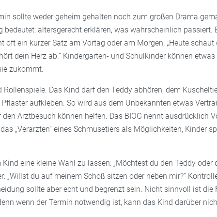
rmin sollte weder geheim gehalten noch zum großen Drama gem
 bedeutet: altersgerecht erklären, was wahrscheinlich passiert. 
ht oft ein kurzer Satz am Vortag oder am Morgen: „Heute schaut d
hört dein Herz ab.“ Kindergarten- und Schulkinder können etwas
sie zukommt.
nd Rollenspiele. Das Kind darf den Teddy abhören, dem Kuscheltie
 Pflaster aufkleben. So wird aus dem Unbekannten etwas Vertra
r den Arztbesuch können helfen. Das BIÖG nennt ausdrücklich Vo
as „Verarzten“ eines Schmusetiers als Möglichkeiten, Kinder sp
m Kind eine kleine Wahl zu lassen: „Möchtest du den Teddy oder
: „Willst du auf meinem Schoß sitzen oder neben mir?“ Kontrolle
eidung sollte aber echt und begrenzt sein. Nicht sinnvoll ist die F
denn wenn der Termin notwendig ist, kann das Kind darüber nich