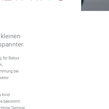
 kleinen
spannter.
, für Babys
n,
immung bei
oktor
s Kind
tze bekommt.
ichtige Termine