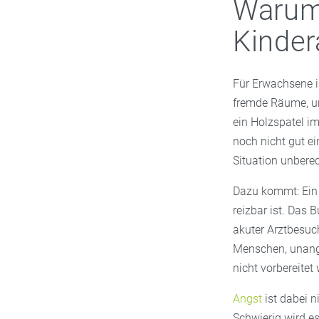
Warum
Kinder
Für Erwachsene is
fremde Räume, un
ein Holzspatel i
noch nicht gut e
Situation unbere
Dazu kommt: Ein 
reizbar ist. Das 
akuter Arztbesuch
Menschen, unang
nicht vorbereitet
Angst
ist dabei n
Schwierig wird e