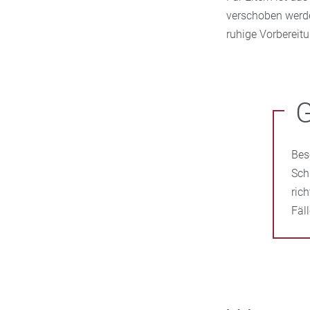
verschoben werde
ruhige Vorbereitu
G
Bes
Sch
ric
Fäl