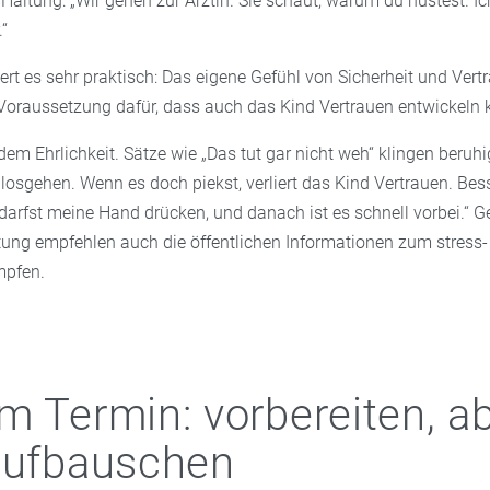
e Haltung: „Wir gehen zur Ärztin. Sie schaut, warum du hustest. Ic
.“
rt es sehr praktisch: Das eigene Gefühl von Sicherheit und Vertr
e Voraussetzung dafür, dass auch das Kind Vertrauen entwickeln 
dem Ehrlichkeit. Sätze wie „Das tut gar nicht weh“ klingen beruh
losgehen. Wenn es doch piekst, verliert das Kind Vertrauen. Bess
darfst meine Hand drücken, und danach ist es schnell vorbei.“ 
itung empfehlen auch die öffentlichen Informationen zum stress
mpfen.
m Termin: vorbereiten, a
aufbauschen