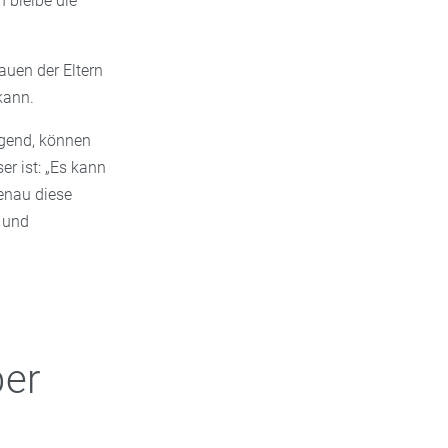
h bleibe die
auen der Eltern
kann.
igend, können
er ist: „Es kann
Genau diese
- und
ber