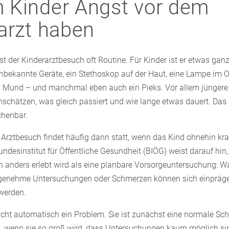
 Kinder Angst vor dem
arzt haben
t der Kinderarztbesuch oft Routine. Für Kinder ist er etwas gan
bekannte Geräte, ein Stethoskop auf der Haut, eine Lampe im Ohr
m Mund – und manchmal eben auch ein Pieks. Vor allem jüngere
inschätzen, was gleich passiert und wie lange etwas dauert. Das
chenbar.
Arztbesuch findet häufig dann statt, wenn das Kind ohnehin kr
Bundesinstitut für Öffentliche Gesundheit (BIÖG) weist darauf hin,
 anders erlebt wird als eine planbare Vorsorgeuntersuchung: War
enehme Untersuchungen oder Schmerzen können sich einpräge
 werden.
icht automatisch ein Problem. Sie ist zunächst eine normale Sch
s, wenn sie so groß wird, dass Untersuchungen kaum möglich si