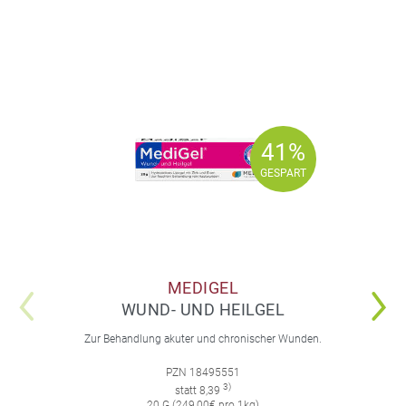
41%
41%
GESPART
GESPART
MEDIGEL
WUND- UND HEILGEL
Zur Behandlung akuter und chronischer Wunden.
PZN 18495551
3)
statt 8,39
20 G (249,00€ pro 1kg)