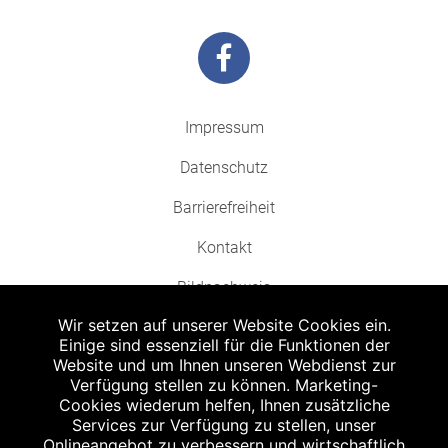
Impressum
Datenschutz
Barrierefreiheit
Kontakt
Bildnachweis
Wir setzen auf unserer Website Cookies ein.
Einige sind essenziell für die Funktionen der
Website und um Ihnen unseren Webdienst zur
Verfügung stellen zu können. Marketing-
Cookies wiederum helfen, Ihnen zusätzliche
Abgabe in haushaltsüblichen Mengen, solange der Vorrat reicht. Für Druck-
und Satzfehler keine Haftung.
Services zur Verfügung zu stellen, unser
1
Onlineangebot zu verbessern und wirtschaftlich
Zu Risiken und Nebenwirkungen lesen Sie die Packungsbeilage und fragen